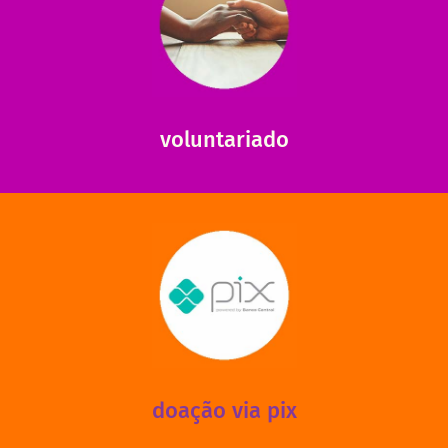
saiba mais
saiba como nos ajudar.
ajudar com certos assuntos. Entre em contato conosco e
Somos muito carentes em voluntários que possam nos
voluntariado
saiba mais
mantermos nossas unidades em funcionamento!
via PIX? Elas também são muito importantes para
Você sabia que recebemos também doações esporádicas
doação via pix