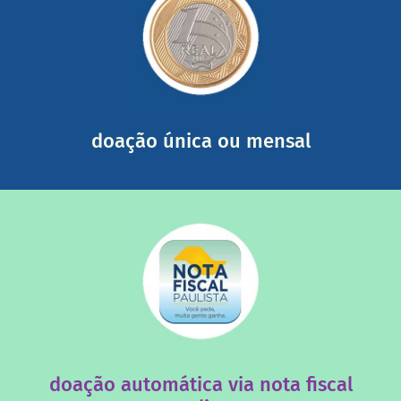
saiba mais
somada a de outras pessoas.
mail mostrando tudo o que fizemos com a sua ajuda
segurança e recebendo nossos relatórios mensais por e-
Você pode nos ajudar a partir de R$ 1/dia com total
doação única ou mensal
saiba mais
quando destinados à uma instituição sem fins lucrativos?
Você sabia que os créditos das notas fiscais são maiores
doação automática via nota fiscal