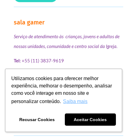
sala gamer
Serviço de atendimento às crianças, jovens e adultos de
nossas unidades, comunidade e centro social da Igreja.
Tel:
+55 (11) 3837-9619
WhatsApp:
+55 (11) 97662-8798
Utilizamos cookies para oferecer melhor
Utilizamos cookies para oferecer melhor
Rua Barão da Passagem,971 – Vila Leopoldina
experiência, melhorar o desempenho, analisar
experiência, melhorar o desempenho, analisar
São Paulo – SP – 05087-000
como você interage em nosso site e
como você interage em nosso site e
personalizar conteúdo.
personalizar conteúdo.
Saiba mais
Saiba mais
Recusar Cookies
Recusar Cookies
Aceitar Cookies
Aceitar Cookies
como chegar