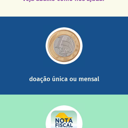
saiba mais
somada a de outras pessoas.
mail mostrando tudo o que fizemos com a sua ajuda
segurança e recebendo nossos relatórios mensais por e-
Você pode nos ajudar a partir de R$ 1/dia com total
doação única ou mensal