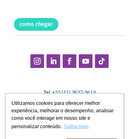
como chegar
Tel.
+55 (11) 3837-9619
E-mail:
contato@casadopequenocidadao.org.br
Utilizamos cookies para oferecer melhor
Utilizamos cookies para oferecer melhor
experiência, melhorar o desempenho, analisar
experiência, melhorar o desempenho, analisar
Política Interna de Proteção de Dados |
Encarregado de
como você interage em nosso site e
como você interage em nosso site e
Dados: Marcelo Correa |
denuncias@casadopequenocidadao.org.br
personalizar conteúdo.
personalizar conteúdo.
Saiba mais
Saiba mais
Aviso de Privacidade
|
Termos de Uso
|
Transparência