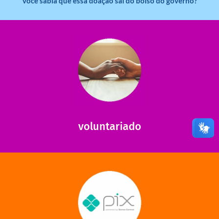
você sabia que essa doação sai do bolso do governo?
saiba mais
saiba como nos ajudar.
ajudar com certos assuntos. Entre em contato conosco e
Somos muito carentes em voluntários que possam nos
voluntariado
saiba mais