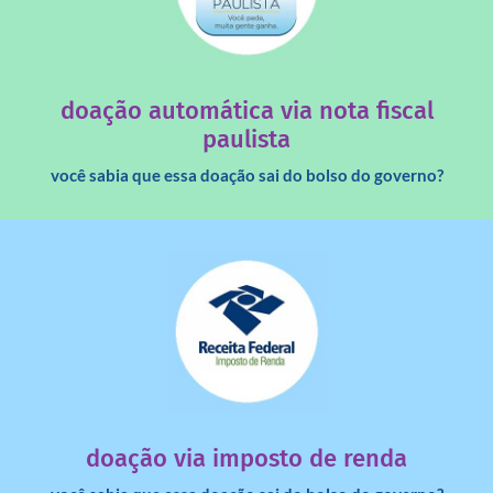
saiba mais
quando destinados à uma instituição sem fins lucrativos?
Você sabia que os créditos das notas fiscais são maiores
doação automática via nota fiscal
paulista
você sabia que essa doação sai do bolso do governo?
saiba mais
dinheiro deixa de ir para o governo?
imposto de renda para uma instituição e que esse
Você sabia que pessoas físicas podem destinar 3% do
doação via imposto de renda