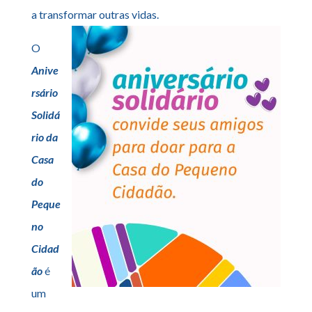
a transformar outras vidas.
O
Anive
rsário
Solidá
rio da
Casa
do
Peque
no
Cidad
ão
é
um