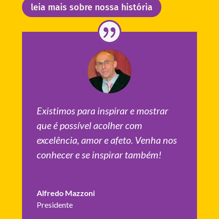
leia mais sobre nossa história
Existimos para inspirar e mostrar
que é possível acolher com
excelência, amor e afeto. Venha nos
conhecer e se inspirar também!
Alfredo Mazzoni
Presidente