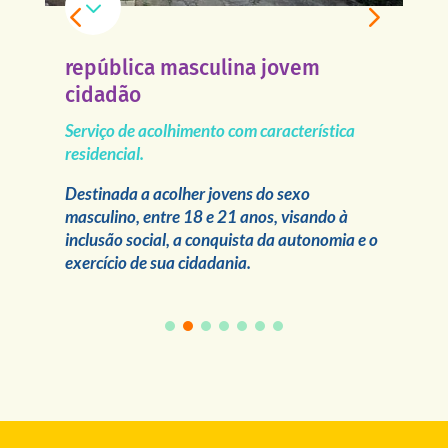
3
república masculina jovem
r
cidadão
Se
re
Serviço de acolhimento com característica
residencial.
l
De
 e
en
Destinada a acolher jovens do sexo
ão
a 
masculino, entre 18 e 21 anos, visando à
ci
inclusão social, a conquista da autonomia e o
exercício de sua cidadania.