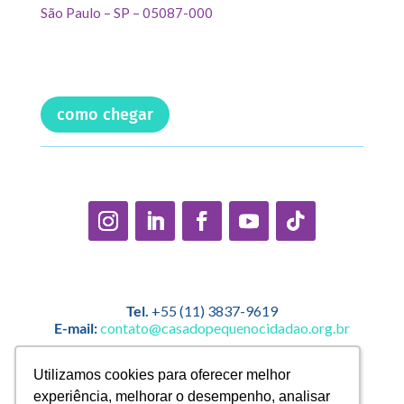
São Paulo – SP – 05087-000
como chegar
Tel.
+55 (11) 3837-9619
E-mail:
contato@casadopequenocidadao.org.br
Política Interna de Proteção de Dados |
Encarregado de
Utilizamos cookies para oferecer melhor
Utilizamos cookies para oferecer melhor
Dados: Marcelo Correa |
experiência, melhorar o desempenho, analisar
experiência, melhorar o desempenho, analisar