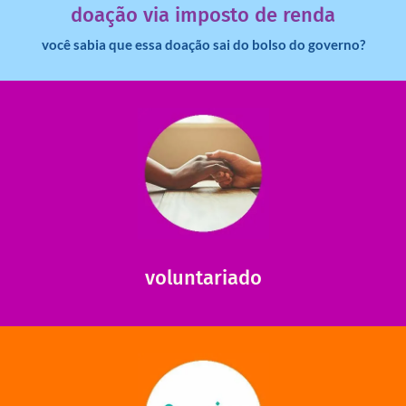
doação via imposto de renda
você sabia que essa doação sai do bolso do governo?
saiba mais
saiba como nos ajudar.
ajudar com certos assuntos. Entre em contato conosco e
Somos muito carentes em voluntários que possam nos
voluntariado