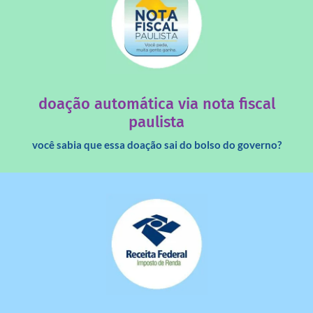
saiba mais
quando destinados à uma instituição sem fins lucrativos?
Você sabia que os créditos das notas fiscais são maiores
doação automática via nota fiscal
paulista
você sabia que essa doação sai do bolso do governo?
saiba mais
dinheiro deixa de ir para o governo?
imposto de renda para uma instituição e que esse
Você sabia que pessoas físicas podem destinar 3% do