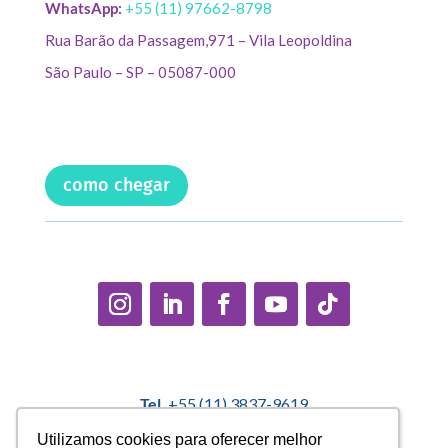
WhatsApp:
+55 (11) 97662-8798
Rua Barão da Passagem,971 – Vila Leopoldina
São Paulo – SP – 05087-000
como chegar
Tel.
+55 (11) 3837-9619
E-mail:
contato@casadopequenocidadao.org.br
Utilizamos cookies para oferecer melhor
Utilizamos cookies para oferecer melhor