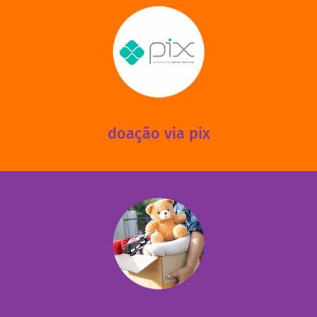
saiba mais
mantermos nossas unidades em funcionamento!
via PIX? Elas também são muito importantes para
Você sabia que recebemos também doações esporádicas
doação via pix
fale conosco
das 13h30 às 17h30 (sextas até às 16h30).
Leopoldina – De segunda a sexta, das 8h30 às 11h30 e
Você pode doar esses itens na Rua Belmonte, 547 – Vila
necessitadas.