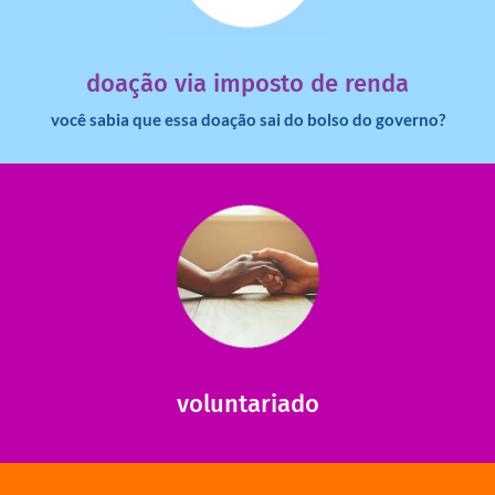
dinheiro deixa de ir para o governo?
imposto de renda para uma instituição e que esse
Você sabia que pessoas físicas podem destinar 3% do
doação via imposto de renda
você sabia que essa doação sai do bolso do governo?
saiba mais
saiba como nos ajudar.
ajudar com certos assuntos. Entre em contato conosco e
Somos muito carentes em voluntários que possam nos
voluntariado