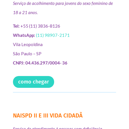
Serviço de acolhimento para jovens do sexo feminino de
18 a 21 anos.
Tel:
+55 (11) 3836-8126
WhatsApp:
(11) 98907-2171
Vila Leopoldina
São Paulo – SP
CNPJ: 04.436.297/0004- 36
como chegar
NAISPD II E III VIDA CIDADÃ
Serviço de atendimento à pessoas com deficiência.