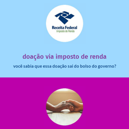
saiba mais
dinheiro deixa de ir para o governo?
imposto de renda para uma instituição e que esse
Você sabia que pessoas físicas podem destinar 3% do
doação via imposto de renda
você sabia que essa doação sai do bolso do governo?
saiba mais
saiba como nos ajudar.
ajudar com certos assuntos. Entre em contato conosco e