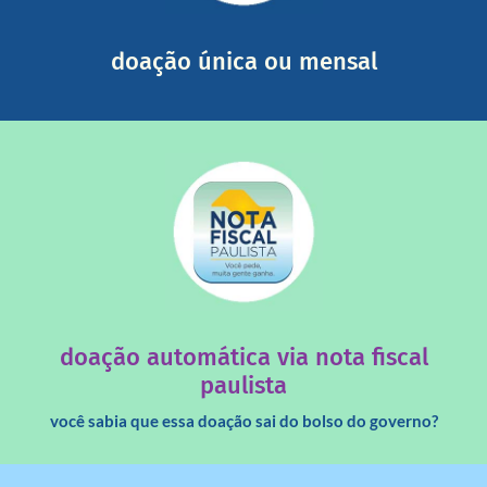
segurança e recebendo nossos relatórios mensais por e-
Você pode nos ajudar a partir de R$ 1/dia com total
doação única ou mensal
saiba mais
quando destinados à uma instituição sem fins lucrativos?
Você sabia que os créditos das notas fiscais são maiores
doação automática via nota fiscal
paulista
você sabia que essa doação sai do bolso do governo?