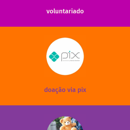
Somos muito carentes em voluntários que possam nos
voluntariado
saiba mais
mantermos nossas unidades em funcionamento!
via PIX? Elas também são muito importantes para
Você sabia que recebemos também doações esporádicas
doação via pix
fale conosco