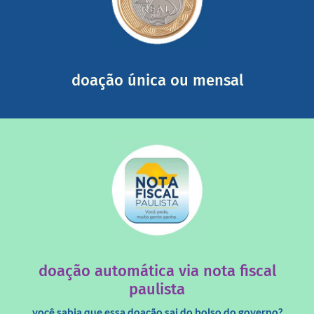
somada a de outras pessoas.
mail mostrando tudo o que fizemos com a sua ajuda
segurança e recebendo nossos relatórios mensais por e-
Você pode nos ajudar a partir de R$ 1/dia com total
doação única ou mensal
saiba mais
quando destinados à uma instituição sem fins lucrativos?
Você sabia que os créditos das notas fiscais são maiores
doação automática via nota fiscal
paulista
você sabia que essa doação sai do bolso do governo?