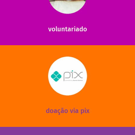
saiba como nos ajudar.
ajudar com certos assuntos. Entre em contato conosco e
Somos muito carentes em voluntários que possam nos
voluntariado
saiba mais
mantermos nossas unidades em funcionamento!
via PIX? Elas também são muito importantes para
Você sabia que recebemos também doações esporádicas
doação via pix