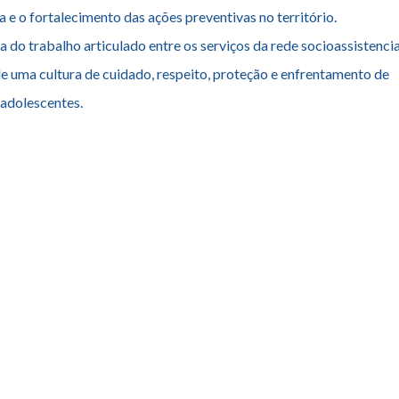
sso da
Casa do Pequeno Cidadão
com a promoção da proteção soc
a e o fortalecimento das ações preventivas no território.
 do trabalho articulado entre os serviços da rede socioassistencia
e uma cultura de cuidado, respeito, proteção e enfrentamento de
 adolescentes.