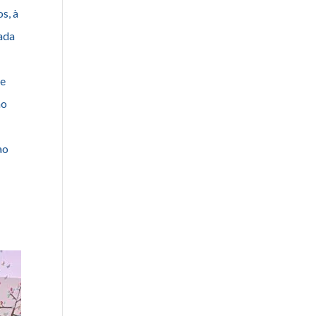
s, à
cada
de
ão
ao