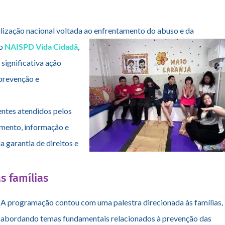
io Laranja
reforça proteção de criança
ilização nacional voltada ao enfrentamento do abuso e da
o
NAISPD Vida Cidadã
,
significativa ação
 prevenção e
centes atendidos pelos
imento, informação e
 garantia de direitos e
s famílias
A programação contou com uma palestra direcionada às famílias,