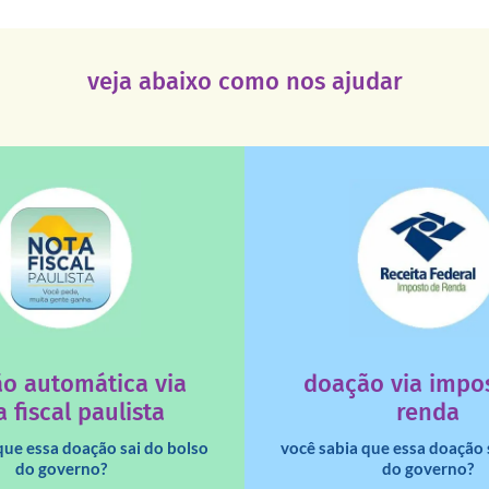
veja abaixo como nos ajudar
saiba mais
saiba mais
deixa de ir para o go
tuição sem fins lucrativos?
uma instituição e que ess
 maiores quando destinados à
destinar 3% do imposto de
o automática via
doação via impo
a que os créditos das notas
Você sabia que pessoas fí
 fiscal paulista
renda
que essa doação sai do bolso
você sabia que essa doação 