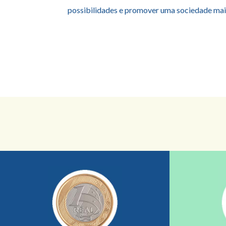
possibilidades e promover uma sociedade mais 
saiba mais
sua ajuda somada a de outras pessoas.
mostrando tudo o que fizemos com a