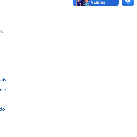
s,
o
mais
e e
o
ndo