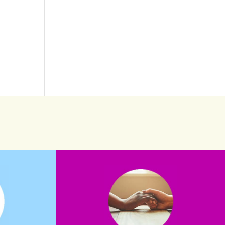
saiba mais
saiba como nos ajudar.