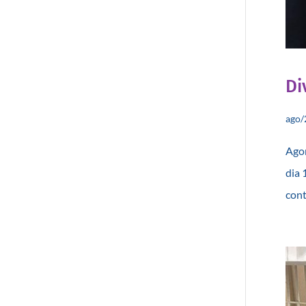
Di
ago/
Agor
dia 
cont