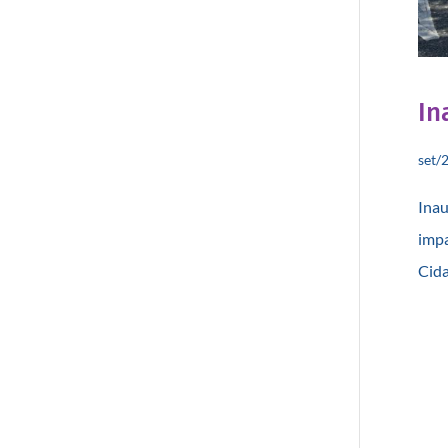
In
set/
Inau
impa
Cida