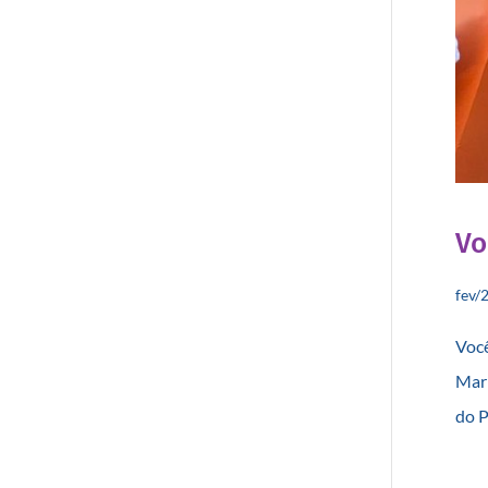
Vo
fev/
Você
Mark
do P