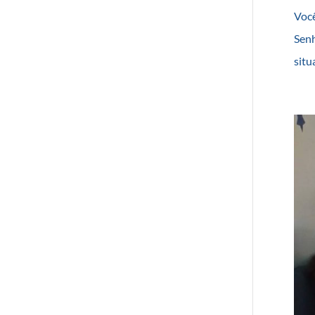
Você
Senh
situ