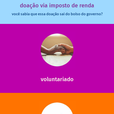
doação via imposto de renda
você sabia que essa doação sai do bolso do governo?
saiba mais
saiba como nos ajudar.
ajudar com certos assuntos. Entre em contato conosco e
Somos muito carentes em voluntários que possam nos
voluntariado