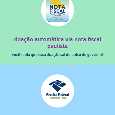
saiba mais
quando destinados à uma instituição sem fins lucrativos?
Você sabia que os créditos das notas fiscais são maiores
doação automática via nota fiscal
paulista
você sabia que essa doação sai do bolso do governo?
saiba mais
dinheiro deixa de ir para o governo?
imposto de renda para uma instituição e que esse
Você sabia que pessoas físicas podem destinar 3% do