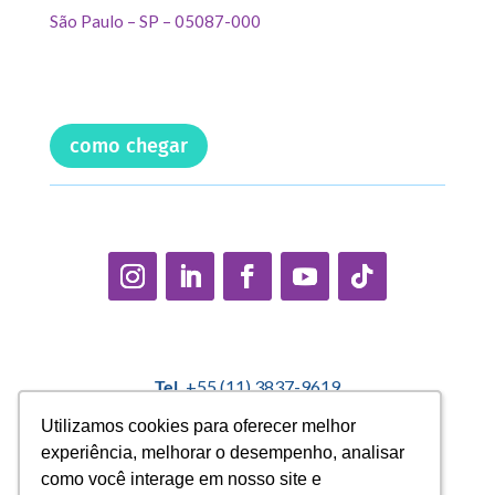
São Paulo – SP – 05087-000
como chegar
Tel.
+55 (11) 3837-9619
E-mail:
contato@casadopequenocidadao.org.br
Utilizamos cookies para oferecer melhor
Utilizamos cookies para oferecer melhor
experiência, melhorar o desempenho, analisar
experiência, melhorar o desempenho, analisar
Política Interna de Proteção de Dados |
Encarregado de
como você interage em nosso site e
como você interage em nosso site e
Dados: Marcelo Correa |