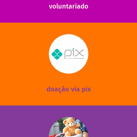
voluntariado
saiba mais
mantermos nossas unidades em funcionamento!
via PIX? Elas também são muito importantes para
Você sabia que recebemos também doações esporádicas
doação via pix
fale conosco