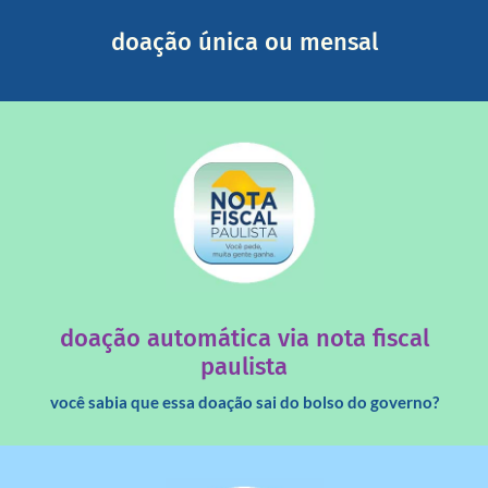
Você pode nos ajudar a partir de R$ 1/dia com total
doação única ou mensal
saiba mais
quando destinados à uma instituição sem fins lucrativos?
Você sabia que os créditos das notas fiscais são maiores
doação automática via nota fiscal
paulista
você sabia que essa doação sai do bolso do governo?