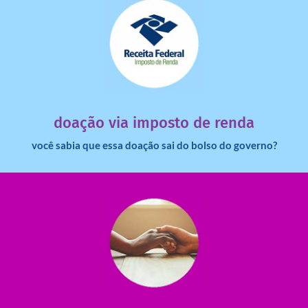
saiba mais
dinheiro deixa de ir para o governo?
imposto de renda para uma instituição e que esse
Você sabia que pessoas físicas podem destinar 3% do
doação via imposto de renda
você sabia que essa doação sai do bolso do governo?
saiba mais
saiba como nos ajudar.
ajudar com certos assuntos. Entre em contato conosco e
Somos muito carentes em voluntários que possam nos