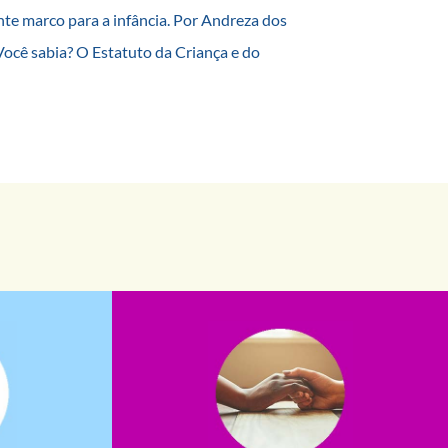
te marco para a infância. Por Andreza dos
ocê sabia? O Estatuto da Criança e do
saiba mais
saiba como nos ajudar.
assuntos. Entre em contato conosco e