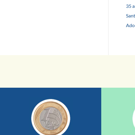
35 a
Sant
Adol
saiba mais
sua ajuda somada a de outras pessoas.
mostrando tudo o que fizemos com a