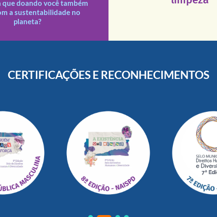
a que doando você também
s doações recebidas são
om a sustentabilidade no
planeta?
CERTIFICAÇÕES E RECONHECIMENTOS