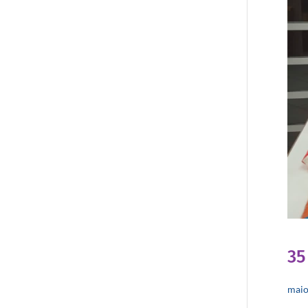
35
mai