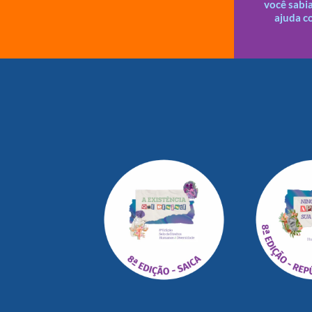
você sabi
Todas a
ajuda c