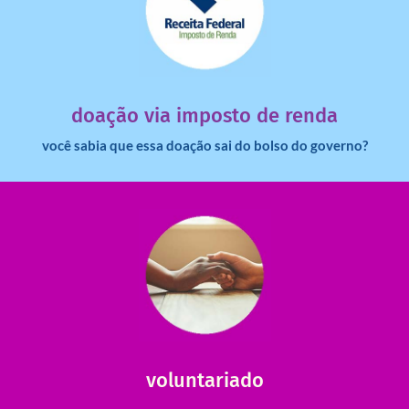
saiba mais
dinheiro deixa de ir para o governo?
imposto de renda para uma instituição e que esse
Você sabia que pessoas físicas podem destinar 3% do
doação via imposto de renda
você sabia que essa doação sai do bolso do governo?
saiba mais
saiba como nos ajudar.
ajudar com certos assuntos. Entre em contato conosco e
Somos muito carentes em voluntários que possam nos
voluntariado