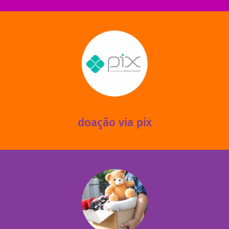
saiba mais
mantermos nossas unidades em funcionamento!
via PIX? Elas também são muito importantes para
Você sabia que recebemos também doações esporádicas
doação via pix
fale conosco
das 13h30 às 17h30 (sextas até às 16h30).
Leopoldina – De segunda a sexta, das 8h30 às 11h30 e