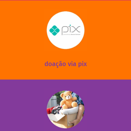
saiba mais
mantermos nossas unidades em funcionamento!
via PIX? Elas também são muito importantes para
Você sabia que recebemos também doações esporádicas
doação via pix
fale conosco
das 13h30 às 17h30 (sextas até às 16h30).
Leopoldina – De segunda a sexta, das 8h30 às 11h30 e
Você pode doar esses itens na Rua Belmonte, 547 – Vila