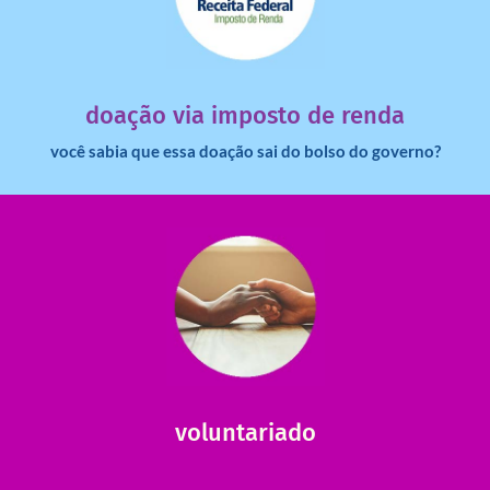
dinheiro deixa de ir para o governo?
imposto de renda para uma instituição e que esse
Você sabia que pessoas físicas podem destinar 3% do
doação via imposto de renda
você sabia que essa doação sai do bolso do governo?
saiba mais
saiba como nos ajudar.
ajudar com certos assuntos. Entre em contato conosco e
Somos muito carentes em voluntários que possam nos
voluntariado