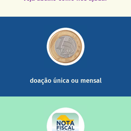
saiba mais
somada a de outras pessoas.
mail mostrando tudo o que fizemos com a sua ajuda
segurança e recebendo nossos relatórios mensais por e-
Você pode nos ajudar a partir de R$ 1/dia com total
doação única ou mensal