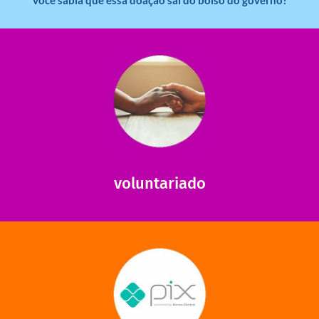
saiba mais
saiba como nos ajudar.
ajudar com certos assuntos. Entre em contato conosco e
Somos muito carentes em voluntários que possam nos
voluntariado
saiba mais