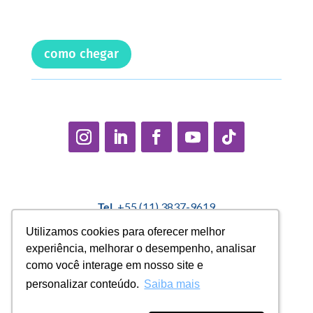
como chegar
Tel.
+55 (11) 3837-9619
E-mail:
contato@casadopequenocidadao.org.br
Utilizamos cookies para oferecer melhor
Utilizamos cookies para oferecer melhor
experiência, melhorar o desempenho, analisar
experiência, melhorar o desempenho, analisar
Política Interna de Proteção de Dados |
Encarregado de
como você interage em nosso site e
como você interage em nosso site e
Dados: Marcelo Correa |
denuncias@casadopequenocidadao.org.br
personalizar conteúdo.
personalizar conteúdo.
Saiba mais
Saiba mais
Aviso de Privacidade
|
Termos de Uso
|
Transparência