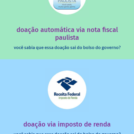
saiba mais
quando destinados à uma instituição sem fins lucrativos?
Você sabia que os créditos das notas fiscais são maiores
doação automática via nota fiscal
paulista
você sabia que essa doação sai do bolso do governo?
saiba mais
dinheiro deixa de ir para o governo?
imposto de renda para uma instituição e que esse
Você sabia que pessoas físicas podem destinar 3% do
doação via imposto de renda
você sabia que essa doação sai do bolso do governo?