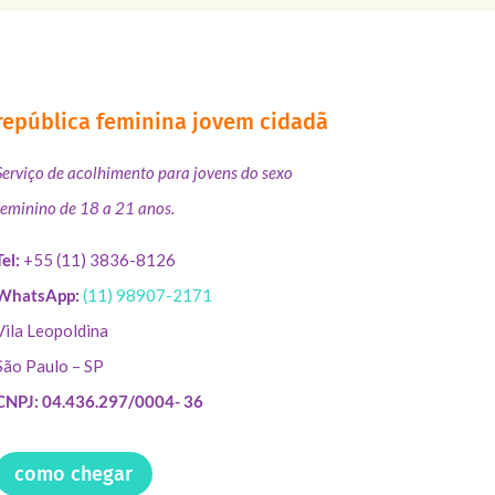
república feminina jovem cidadã
Serviço de acolhimento para jovens do sexo
feminino de 18 a 21 anos.
Tel:
+55 (11) 3836-8126
WhatsApp:
(11) 98907-2171
Vila Leopoldina
São Paulo – SP
CNPJ: 04.436.297/0004- 36
como chegar