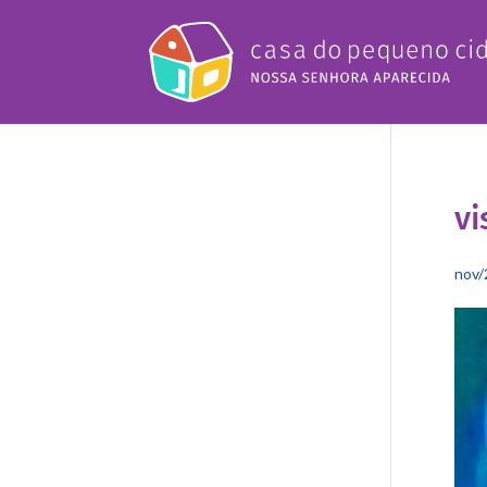
vi
nov/