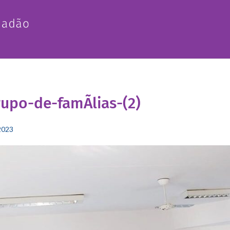
upo-de-famÃ­lias-(2)
2023