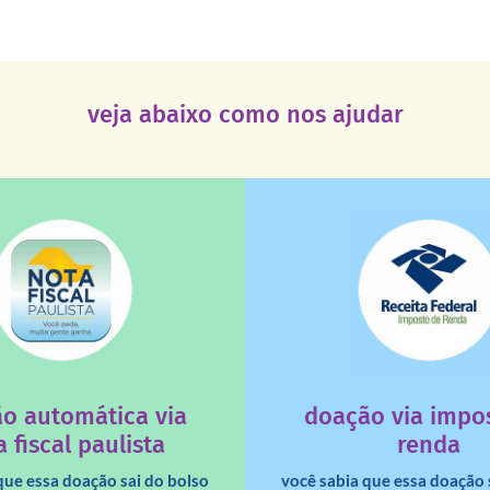
veja abaixo como nos ajudar
saiba mais
saiba mais
deixa de ir para o go
tuição sem fins lucrativos?
uma instituição e que ess
 maiores quando destinados à
destinar 3% do imposto de
o automática via
doação via impo
a que os créditos das notas
Você sabia que pessoas fí
 fiscal paulista
renda
que essa doação sai do bolso
você sabia que essa doação 