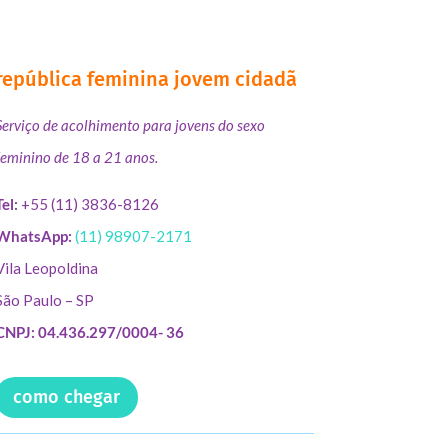
república feminina jovem cidadã
Serviço de acolhimento para jovens do sexo
feminino de 18 a 21 anos.
Tel:
+55 (11) 3836-8126
WhatsApp:
(11) 98907-2171
Vila Leopoldina
São Paulo – SP
CNPJ: 04.436.297/0004- 36
como chegar