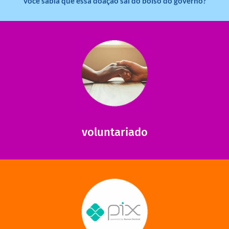
você sabia que essa doação sai do bolso do governo?
saiba mais
saiba como nos ajudar.
ajudar com certos assuntos. Entre em contato conosco e
Somos muito carentes em voluntários que possam nos
voluntariado
saiba mais