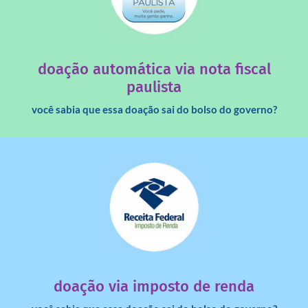
saiba mais
quando destinados à uma instituição sem fins lucrativos?
Você sabia que os créditos das notas fiscais são maiores
doação automática via nota fiscal
paulista
você sabia que essa doação sai do bolso do governo?
saiba mais
dinheiro deixa de ir para o governo?
imposto de renda para uma instituição e que esse
Você sabia que pessoas físicas podem destinar 3% do
doação via imposto de renda