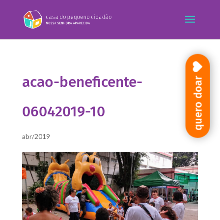
acao-beneficente-
quero doar
06042019-10
abr/2019