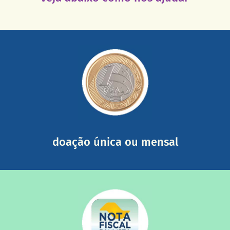
saiba mais
somada a de outras pessoas.
mail mostrando tudo o que fizemos com a sua ajuda
segurança e recebendo nossos relatórios mensais por e-
Você pode nos ajudar a partir de R$ 1/dia com total
doação única ou mensal