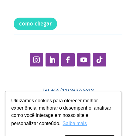
como chegar
Tel.
+55 (11) 3837-9619
E-mail:
contato@casadopequenocidadao.org.br
Utilizamos cookies para oferecer melhor
Utilizamos cookies para oferecer melhor
experiência, melhorar o desempenho, analisar
experiência, melhorar o desempenho, analisar
Política Interna de Proteção de Dados |
Encarregado de
como você interage em nosso site e
como você interage em nosso site e
Dados: Marcelo Correa |
denuncias@casadopequenocidadao.org.br
personalizar conteúdo.
personalizar conteúdo.
Saiba mais
Saiba mais
Aviso de Privacidade
|
Termos de Uso
|
Transparência