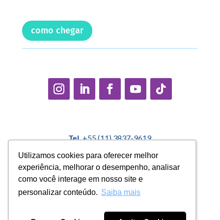
como chegar
Tel.
+55 (11) 3837-9619
E-mail:
contato@casadopequenocidadao.org.br
Utilizamos cookies para oferecer melhor
Utilizamos cookies para oferecer melhor
experiência, melhorar o desempenho, analisar
experiência, melhorar o desempenho, analisar
Política Interna de Proteção de Dados |
Encarregado de
como você interage em nosso site e
como você interage em nosso site e
Dados: Marcelo Correa |
denuncias@casadopequenocidadao.org.br
personalizar conteúdo.
personalizar conteúdo.
Saiba mais
Saiba mais
Aviso de Privacidade
|
Termos de Uso
|
Transparência