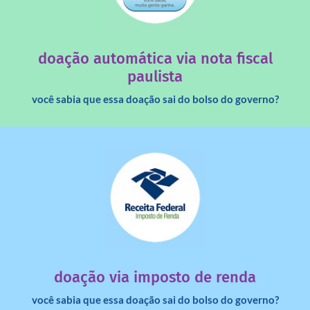
quando destinados à uma instituição sem fins lucrativos?
Você sabia que os créditos das notas fiscais são maiores
doação automática via nota fiscal
paulista
você sabia que essa doação sai do bolso do governo?
saiba mais
dinheiro deixa de ir para o governo?
imposto de renda para uma instituição e que esse
Você sabia que pessoas físicas podem destinar 3% do
doação via imposto de renda
você sabia que essa doação sai do bolso do governo?