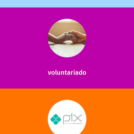
saiba mais
saiba como nos ajudar.
ajudar com certos assuntos. Entre em contato conosco e
Somos muito carentes em voluntários que possam nos
voluntariado
saiba mais
mantermos nossas unidades em funcionamento!