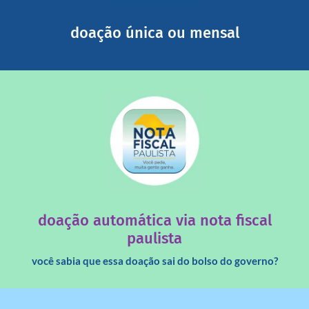
segurança e recebendo nossos relatórios mensais por e-
Você pode nos ajudar a partir de R$ 1/dia com total
doação única ou mensal
saiba mais
quando destinados à uma instituição sem fins lucrativos?
Você sabia que os créditos das notas fiscais são maiores
doação automática via nota fiscal
paulista
você sabia que essa doação sai do bolso do governo?