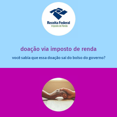
saiba mais
dinheiro deixa de ir para o governo?
imposto de renda para uma instituição e que esse
Você sabia que pessoas físicas podem destinar 3% do
doação via imposto de renda
você sabia que essa doação sai do bolso do governo?
saiba mais
saiba como nos ajudar.
ajudar com certos assuntos. Entre em contato conosco e
Somos muito carentes em voluntários que possam nos