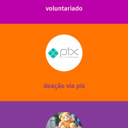
voluntariado
saiba mais
mantermos nossas unidades em funcionamento!
via PIX? Elas também são muito importantes para
Você sabia que recebemos também doações esporádicas
doação via pix
fale conosco