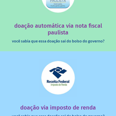
saiba mais
quando destinados à uma instituição sem fins lucrativos?
Você sabia que os créditos das notas fiscais são maiores
doação automática via nota fiscal
paulista
você sabia que essa doação sai do bolso do governo?
saiba mais
dinheiro deixa de ir para o governo?
imposto de renda para uma instituição e que esse
Você sabia que pessoas físicas podem destinar 3% do
doação via imposto de renda
você sabia que essa doação sai do bolso do governo?