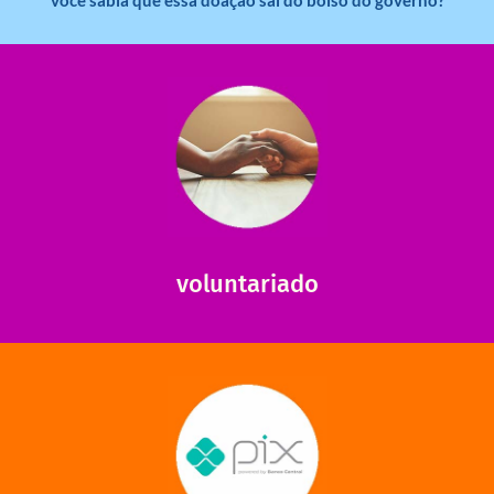
saiba mais
saiba como nos ajudar.
ajudar com certos assuntos. Entre em contato conosco e
Somos muito carentes em voluntários que possam nos
voluntariado
saiba mais