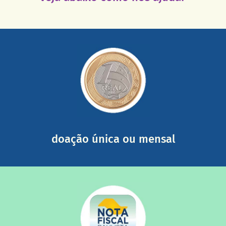
saiba mais
somada a de outras pessoas.
mail mostrando tudo o que fizemos com a sua ajuda
segurança e recebendo nossos relatórios mensais por e-
Você pode nos ajudar a partir de R$ 1/dia com total
doação única ou mensal