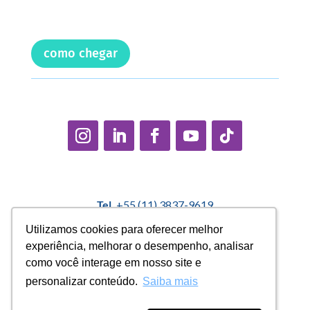
como chegar
Tel.
+55 (11) 3837-9619
E-mail:
contato@casadopequenocidadao.org.br
Utilizamos cookies para oferecer melhor
Utilizamos cookies para oferecer melhor
experiência, melhorar o desempenho, analisar
experiência, melhorar o desempenho, analisar
Política Interna de Proteção de Dados |
Encarregado de
como você interage em nosso site e
como você interage em nosso site e
Dados: Marcelo Correa |
denuncias@casadopequenocidadao.org.br
personalizar conteúdo.
personalizar conteúdo.
Saiba mais
Saiba mais
Aviso de Privacidade
|
Termos de Uso
|
Transparência