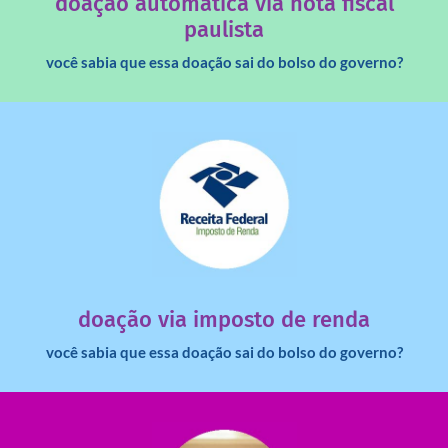
doação automática via nota fiscal
paulista
você sabia que essa doação sai do bolso do governo?
saiba mais
dinheiro deixa de ir para o governo?
imposto de renda para uma instituição e que esse
Você sabia que pessoas físicas podem destinar 3% do
doação via imposto de renda
você sabia que essa doação sai do bolso do governo?