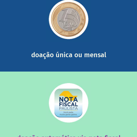
saiba mais
somada a de outras pessoas.
mail mostrando tudo o que fizemos com a sua ajuda
segurança e recebendo nossos relatórios mensais por e-
Você pode nos ajudar a partir de R$ 1/dia com total
doação única ou mensal
saiba mais
quando destinados à uma instituição sem fins lucrativos?
Você sabia que os créditos das notas fiscais são maiores