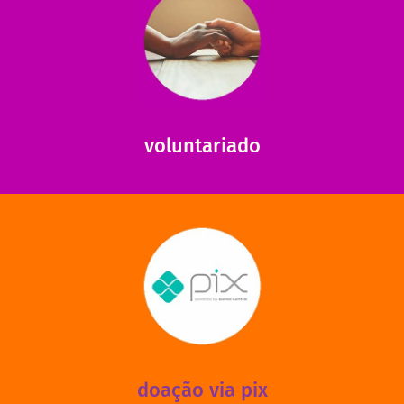
saiba mais
saiba como nos ajudar.
ajudar com certos assuntos. Entre em contato conosco e
Somos muito carentes em voluntários que possam nos
voluntariado
saiba mais
mantermos nossas unidades em funcionamento!
via PIX? Elas também são muito importantes para
Você sabia que recebemos também doações esporádicas
doação via pix