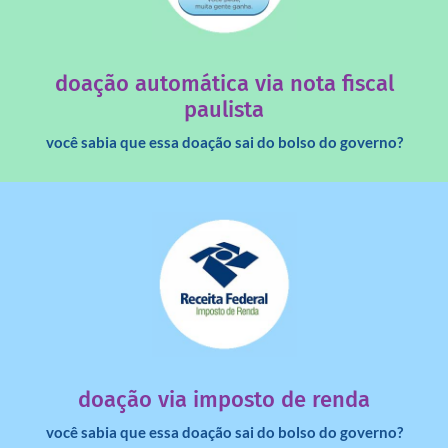
quando destinados à uma instituição sem fins lucrativos?
Você sabia que os créditos das notas fiscais são maiores
doação automática via nota fiscal
paulista
você sabia que essa doação sai do bolso do governo?
saiba mais
dinheiro deixa de ir para o governo?
imposto de renda para uma instituição e que esse
Você sabia que pessoas físicas podem destinar 3% do
doação via imposto de renda
você sabia que essa doação sai do bolso do governo?