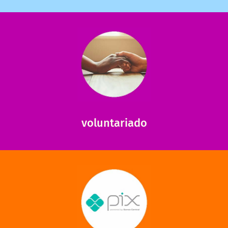
saiba mais
saiba como nos ajudar.
ajudar com certos assuntos. Entre em contato conosco e
Somos muito carentes em voluntários que possam nos
voluntariado
saiba mais
mantermos nossas unidades em funcionamento!