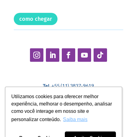
como chegar
Tel.
+55 (11) 3837-9619
E-mail:
contato@casadopequenocidadao.org.br
Utilizamos cookies para oferecer melhor
Utilizamos cookies para oferecer melhor
experiência, melhorar o desempenho, analisar
experiência, melhorar o desempenho, analisar
Política Interna de Proteção de Dados |
Encarregado de
como você interage em nosso site e
como você interage em nosso site e
Dados: Marcelo Correa |
denuncias@casadopequenocidadao.org.br
personalizar conteúdo.
personalizar conteúdo.
Saiba mais
Saiba mais
Aviso de Privacidade
|
Termos de Uso
|
Transparência