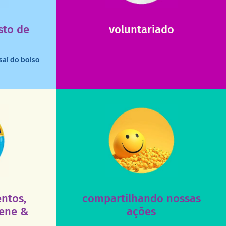
verno?
que possam nos ajudar com certos
e dinheiro
Somos muito carentes em voluntários
 renda para
sto de
voluntariado
sicas podem
sai do bolso
acesse nosso instagram
8h às 18h.
Leopoldina –
ns na Rua
site!
compartilhando nossos posts e nosso
Acesse nossas redes sociais e nos ajude
antida. Nos
ntos,
compartilhando nossas
colhimento e
iene &
ações
dades para
são muito