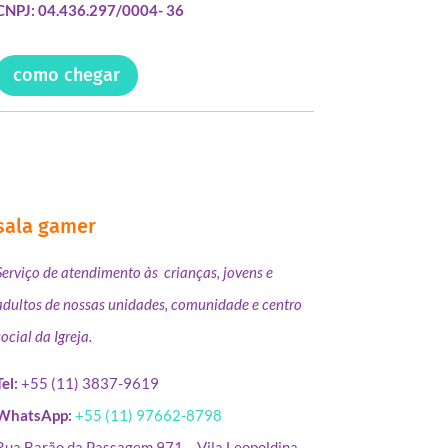
CNPJ: 04.436.297/0004- 36
como chegar
sala gamer
Serviço de atendimento às crianças, jovens e
adultos de nossas unidades, comunidade e centro
social da Igreja.
Tel:
+55 (11) 3837-9619
WhatsApp:
+55 (11) 97662-8798
Rua Barão da Passagem,971 – Vila Leopoldina