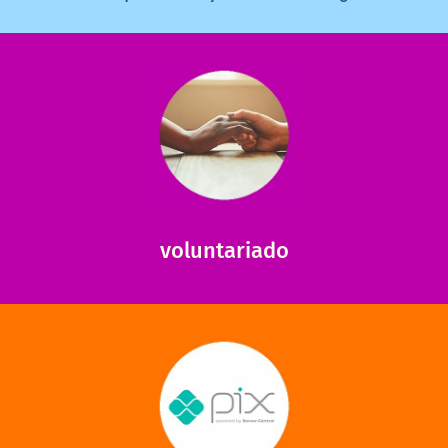
saiba mais
saiba como nos ajudar.
ajudar com certos assuntos. Entre em contato conosco e
Somos muito carentes em voluntários que possam nos
voluntariado
saiba mais