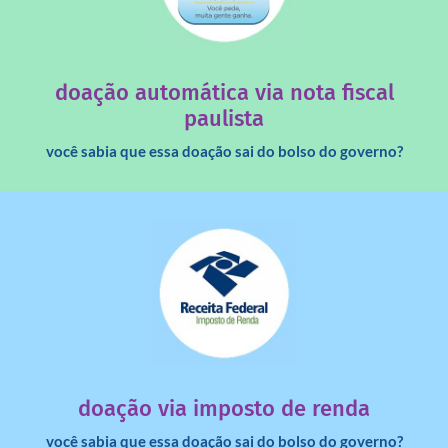
saiba mais
quando destinados à uma instituição sem fins lucrativos?
Você sabia que os créditos das notas fiscais são maiores
doação automática via nota fiscal
paulista
você sabia que essa doação sai do bolso do governo?
saiba mais
dinheiro deixa de ir para o governo?
imposto de renda para uma instituição e que esse
Você sabia que pessoas físicas podem destinar 3% do
doação via imposto de renda
você sabia que essa doação sai do bolso do governo?