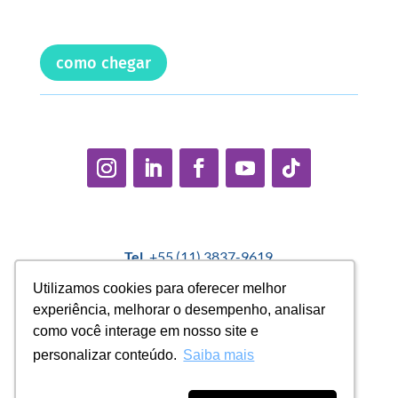
como chegar
Tel.
+55 (11) 3837-9619
E-mail:
contato@casadopequenocidadao.org.br
Utilizamos cookies para oferecer melhor
Utilizamos cookies para oferecer melhor
experiência, melhorar o desempenho, analisar
experiência, melhorar o desempenho, analisar
Política Interna de Proteção de Dados |
Encarregado de
como você interage em nosso site e
como você interage em nosso site e
Dados: Marcelo Correa |
denuncias@casadopequenocidadao.org.br
personalizar conteúdo.
personalizar conteúdo.
Saiba mais
Saiba mais
Aviso de Privacidade
|
Termos de Uso
|
Transparência