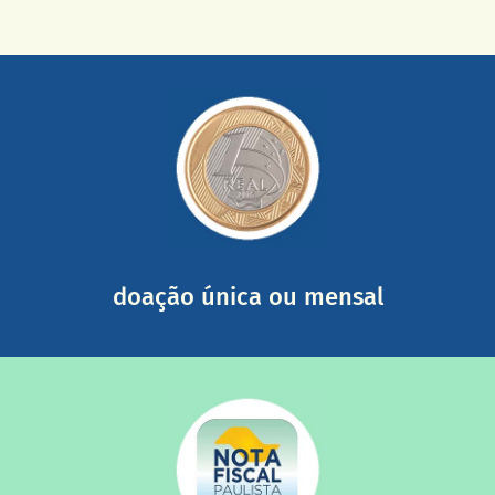
saiba mais
somada a de outras pessoas.
mail mostrando tudo o que fizemos com a sua ajuda
segurança e recebendo nossos relatórios mensais por e-
Você pode nos ajudar a partir de R$ 1/dia com total
doação única ou mensal