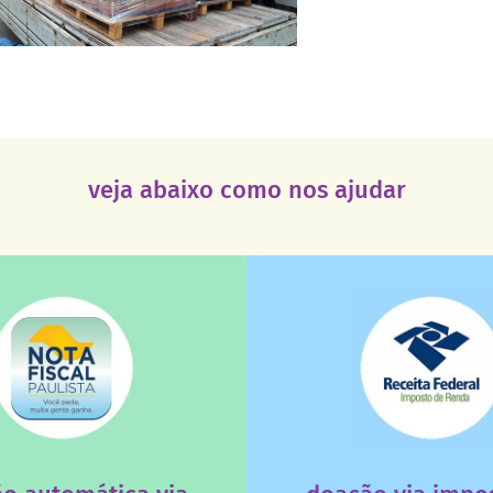
veja abaixo como nos ajudar
saiba mais
saiba mais
deixa de ir para o go
tuição sem fins lucrativos?
uma instituição e que ess
 maiores quando destinados à
destinar 3% do imposto de
a que os créditos das notas