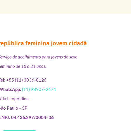
república feminina jovem cidadã
Serviço de acolhimento para jovens do sexo
feminino de 18 a 21 anos.
Tel:
+55 (11) 3836-8126
WhatsApp:
(11) 98907-2171
Vila Leopoldina
São Paulo – SP
CNPJ: 04.436.297/0004- 36