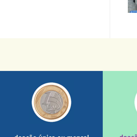
saiba mais
sua ajuda somada a de outras pessoas.
mostrando tudo o que fizemos com a
nossos relatórios mensais por e-mail
uma insti
1/dia com total segurança e recebendo
fiscais são
Você pode nos ajudar a partir de R$
Você sabi