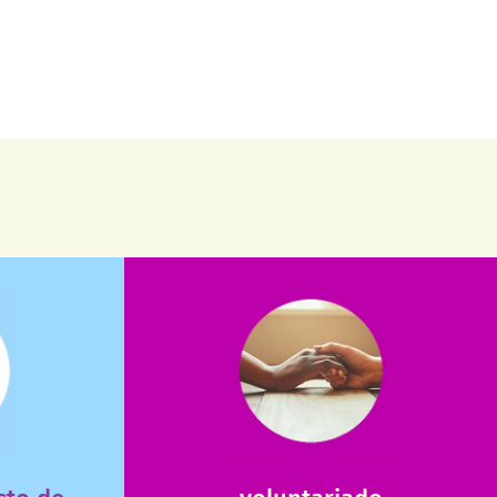
saiba mais
saiba como nos ajudar.
assuntos. Entre em contato conosco e
verno?
que possam nos ajudar com certos
e dinheiro
Somos muito carentes em voluntários
 renda para