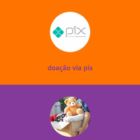
saiba mais
mantermos nossas unidades em funcionamento!
via PIX? Elas também são muito importantes para
Você sabia que recebemos também doações esporádicas
doação via pix
fale conosco
das 13h30 às 17h30 (sextas até às 16h30).
Leopoldina – De segunda a sexta, das 8h30 às 11h30 e
Você pode doar esses itens na Rua Belmonte, 547 – Vila