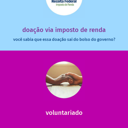
dinheiro deixa de ir para o governo?
imposto de renda para uma instituição e que esse
Você sabia que pessoas físicas podem destinar 3% do
doação via imposto de renda
você sabia que essa doação sai do bolso do governo?
saiba mais
saiba como nos ajudar.
ajudar com certos assuntos. Entre em contato conosco e
Somos muito carentes em voluntários que possam nos
voluntariado