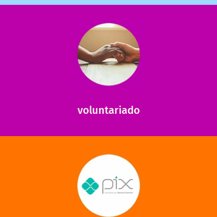
saiba mais
saiba como nos ajudar.
ajudar com certos assuntos. Entre em contato conosco e
Somos muito carentes em voluntários que possam nos
voluntariado
saiba mais
mantermos nossas unidades em funcionamento!
via PIX? Elas também são muito importantes para