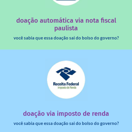
quando destinados à uma instituição sem fins lucrativos?
Você sabia que os créditos das notas fiscais são maiores
doação automática via nota fiscal
paulista
você sabia que essa doação sai do bolso do governo?
saiba mais
dinheiro deixa de ir para o governo?
imposto de renda para uma instituição e que esse
Você sabia que pessoas físicas podem destinar 3% do
doação via imposto de renda
você sabia que essa doação sai do bolso do governo?