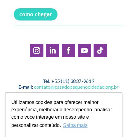
como chegar
Tel.
+55 (11) 3837-9619
E-mail:
contato@casadopequenocidadao.org.br
Política Interna de Proteção de Dados |
Encarregado de
Utilizamos cookies para oferecer melhor
Utilizamos cookies para oferecer melhor
Dados: Marcelo Correa |
experiência, melhorar o desempenho, analisar
experiência, melhorar o desempenho, analisar
denuncias@casadopequenocidadao.org.br
como você interage em nosso site e
como você interage em nosso site e
Aviso de Privacidade
|
Termos de Uso
|
Transparência
personalizar conteúdo.
personalizar conteúdo.
Saiba mais
Saiba mais