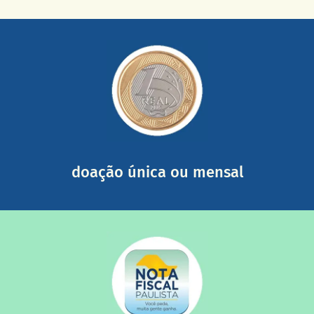
saiba mais
somada a de outras pessoas.
mail mostrando tudo o que fizemos com a sua ajuda
segurança e recebendo nossos relatórios mensais por e-
Você pode nos ajudar a partir de R$ 1/dia com total
doação única ou mensal
saiba mais