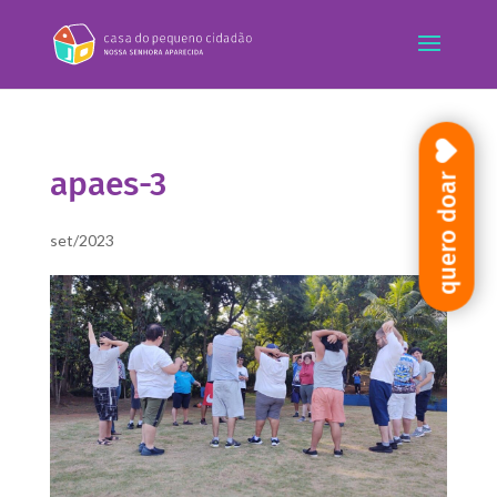
apaes-3
quero doar
set/2023