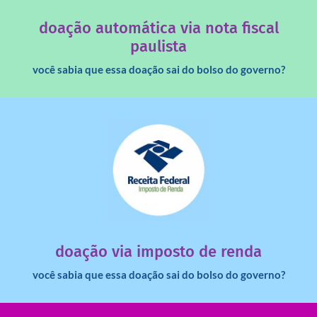
Você sabia que os créditos das notas fiscais são maiores
doação automática via nota fiscal
paulista
você sabia que essa doação sai do bolso do governo?
saiba mais
dinheiro deixa de ir para o governo?
imposto de renda para uma instituição e que esse
Você sabia que pessoas físicas podem destinar 3% do
doação via imposto de renda
você sabia que essa doação sai do bolso do governo?