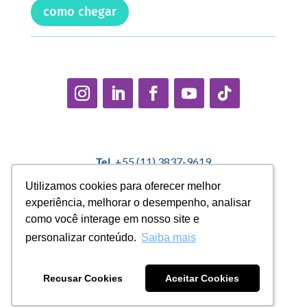
como chegar
Tel.
+55 (11) 3837-9619
E-mail:
contato@casadopequenocidadao.org.br
Utilizamos cookies para oferecer melhor
Utilizamos cookies para oferecer melhor
experiência, melhorar o desempenho, analisar
experiência, melhorar o desempenho, analisar
Política Interna de Proteção de Dados |
Encarregado de
como você interage em nosso site e
como você interage em nosso site e
Dados: Marcelo Correa |
denuncias@casadopequenocidadao.org.br
personalizar conteúdo.
personalizar conteúdo.
Saiba mais
Saiba mais
Aviso de Privacidade
|
Termos de Uso
|
Transparência
Recusar Cookies
Recusar Cookies
Aceitar Cookies
Aceitar Cookies