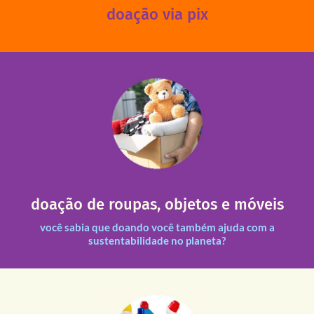
doação via pix
fale conosco
das 13h30 às 17h30 (sextas até às 16h30).
Leopoldina – De segunda a sexta, das 8h30 às 11h30 e
Você pode doar esses itens na Rua Belmonte, 547 – Vila
necessitadas.
doação de roupas, objetos e móveis
entre nossas unidades assim como outras instituições
Todas as doações recebidas são revisadas e divididas
você sabia que doando você também ajuda com a
sustentabilidade no planeta?