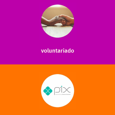
saiba mais
saiba como nos ajudar.
ajudar com certos assuntos. Entre em contato conosco e
Somos muito carentes em voluntários que possam nos
voluntariado
saiba mais
mantermos nossas unidades em funcionamento!
via PIX? Elas também são muito importantes para
Você sabia que recebemos também doações esporádicas