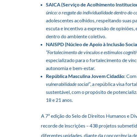
SAICA (Serviço de Acolhimento Institucio
único: o resgate da individualidade dentro do c
adolescentes acolhidos, respeitando suas 
escuta e incentivo a expressão de opiniões
dentro do ambiente coletivo.
NAISPD (Núcleo de Apoio à Inclusão Socia
“Fortalecimento de vínculos e estímulos cogniti
especializado para o fortalecimento de vín
autonomia e bem-estar.
República Masculina Jovem Cidadão
: Com
vulnerabilidade social”
, a república visa for
sustentável, com o propósito de potencial
18 e 21 anos.
A 7ª edição do Selo de Direitos Humanos e Di
recorde de inscrições – 438 projetos submetid
diferentes unidades, diante da concorrência de