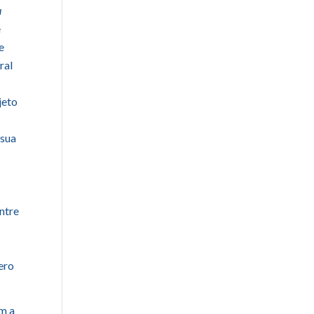
u
e
e
ral
jeto
 sua
ntre
ero
om a