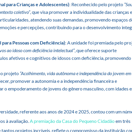
nal para Crianças e Adolescentes)
: Reconhecido pelo projeto
“So
ontexto coletivo”
, que visa promover a individualidade das crianças 
particularidades, atendendo suas demandas, promovendo espaços d
, emoções e percepções, contribuindo para o desenvolvimento integ
l para Pessoas com Deficiência)
: A unidade foi premiada pelo pro
vos ao idoso com deficiência intelectual”
, que oferece suporte
culos afetivos e cognitivos de idosos com deficiência, promovendo
 o projeto
“Acolhimento, vida autônoma e independência do jovem em
talecer, promover a autonomia e a independência financeira e
izar o empoderamento de jovens do gênero masculino, com idades e
versidade, referente aos anos de 2024 e 2025, contou com um núm
os à avaliação.
A premiação da Casa do Pequeno Cidadão
em três
 tantos projetos incríveis, reflete o compromisso da instituição c