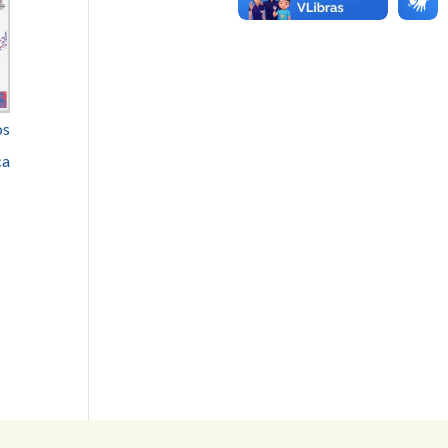
os
ca