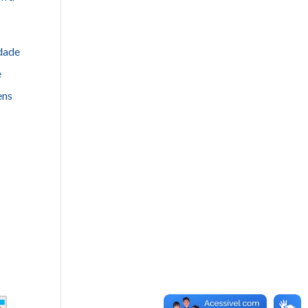
edade
e
ens