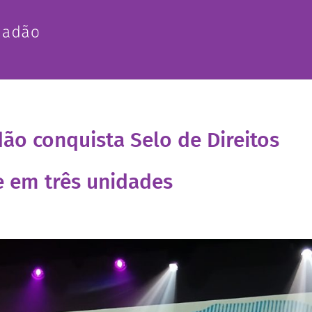
ão conquista Selo de Direitos
 em três unidades