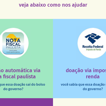
veja abaixo como nos ajudar
saiba mais
saiba mais
deixa de ir para o go
tuição sem fins lucrativos?
uma instituição e que ess
 maiores quando destinados à
destinar 3% do imposto de
o automática via
doação via impo
a que os créditos das notas
Você sabia que pessoas fí
 fiscal paulista
renda
que essa doação sai do bolso
você sabia que essa doação 
do governo?
do governo?