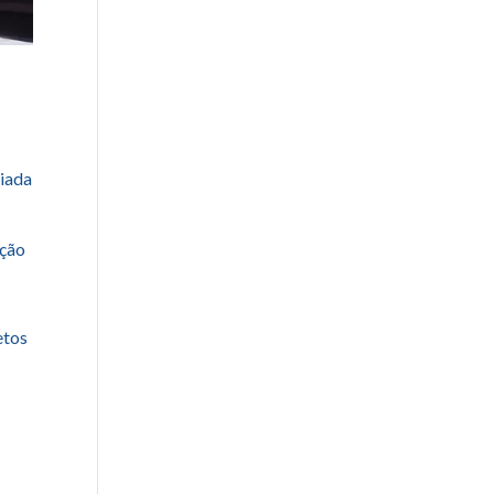
miada
oção
etos