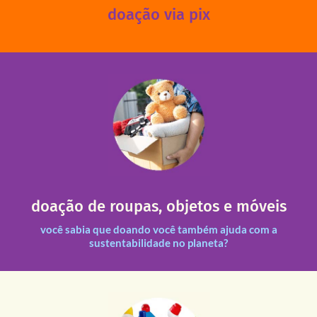
doação via pix
fale conosco
das 13h30 às 17h30 (sextas até às 16h30).
Leopoldina – De segunda a sexta, das 8h30 às 11h30 e
Você pode doar esses itens na Rua Belmonte, 547 – Vila
necessitadas.
doação de roupas, objetos e móveis
entre nossas unidades assim como outras instituições
Todas as doações recebidas são revisadas e divididas
você sabia que doando você também ajuda com a
sustentabilidade no planeta?