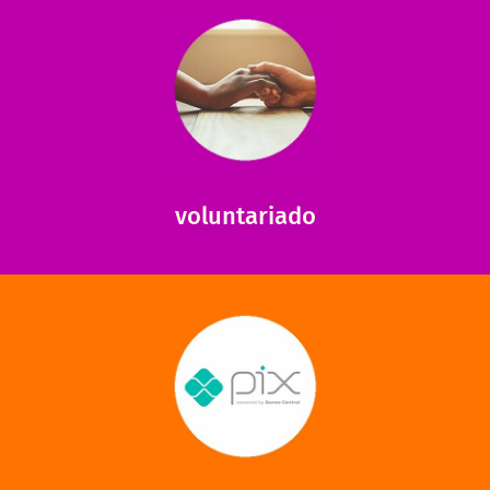
saiba mais
saiba como nos ajudar.
ajudar com certos assuntos. Entre em contato conosco e
Somos muito carentes em voluntários que possam nos
voluntariado
saiba mais
mantermos nossas unidades em funcionamento!
via PIX? Elas também são muito importantes para
Você sabia que recebemos também doações esporádicas