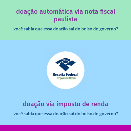
Você sabia que os créditos das notas fiscais são maiores
doação automática via nota fiscal
paulista
você sabia que essa doação sai do bolso do governo?
saiba mais
dinheiro deixa de ir para o governo?
imposto de renda para uma instituição e que esse
Você sabia que pessoas físicas podem destinar 3% do
doação via imposto de renda
você sabia que essa doação sai do bolso do governo?