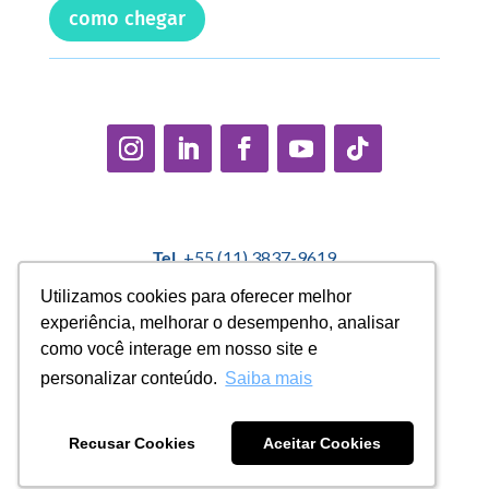
como chegar
Tel.
+55 (11) 3837-9619
E-mail:
contato@casadopequenocidadao.org.br
Utilizamos cookies para oferecer melhor
Utilizamos cookies para oferecer melhor
experiência, melhorar o desempenho, analisar
experiência, melhorar o desempenho, analisar
Política Interna de Proteção de Dados |
Encarregado de
como você interage em nosso site e
como você interage em nosso site e
Dados: Marcelo Correa |
denuncias@casadopequenocidadao.org.br
personalizar conteúdo.
personalizar conteúdo.
Saiba mais
Saiba mais
Aviso de Privacidade
|
Termos de Uso
|
Transparência
Recusar Cookies
Recusar Cookies
Aceitar Cookies
Aceitar Cookies