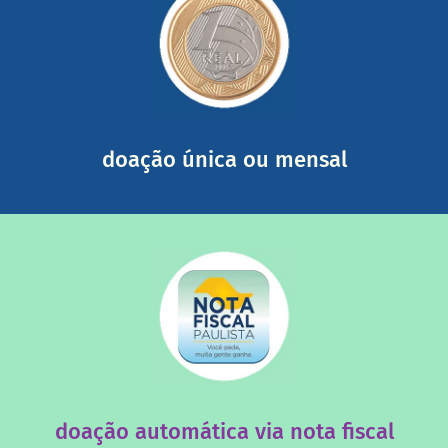
saiba mais
somada a de outras pessoas.
mail mostrando tudo o que fizemos com a sua ajuda
segurança e recebendo nossos relatórios mensais por e-
Você pode nos ajudar a partir de R$ 1/dia com total
doação única ou mensal
saiba mais
quando destinados à uma instituição sem fins lucrativos?
Você sabia que os créditos das notas fiscais são maiores
doação automática via nota fiscal