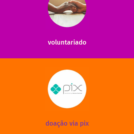
saiba mais
saiba como nos ajudar.
ajudar com certos assuntos. Entre em contato conosco e
Somos muito carentes em voluntários que possam nos
voluntariado
saiba mais
mantermos nossas unidades em funcionamento!
via PIX? Elas também são muito importantes para
Você sabia que recebemos também doações esporádicas
doação via pix