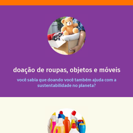
fale conosco
das 13h30 às 17h30 (sextas até às 16h30).
Leopoldina – De segunda a sexta, das 8h30 às 11h30 e
Você pode doar esses itens na Rua Belmonte, 547 – Vila
necessitadas.
doação de roupas, objetos e móveis
entre nossas unidades assim como outras instituições
Todas as doações recebidas são revisadas e divididas
você sabia que doando você também ajuda com a
sustentabilidade no planeta?
fale conosco