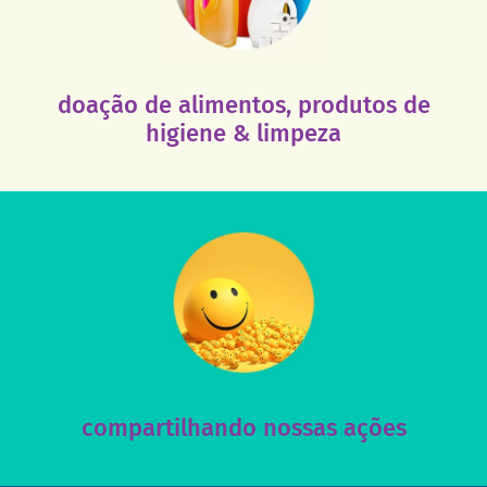
Vila Leopoldina – De segunda a sábado, das 8h às 18h.
Você pode doar esses itens na Rua Aliança Liberal, 84 –
ajude!
acolhimento e atendimento seja sempre mantida. Nos
nossas unidades para que a excelência de nosso
doação de alimentos, produtos de
Esses tipos de produtos são muito necessários em
higiene & limpeza
acesse nosso instagram
nossos posts e nosso site!
Acesse nossas redes sociais e nos ajude compartilhando
compartilhando nossas ações