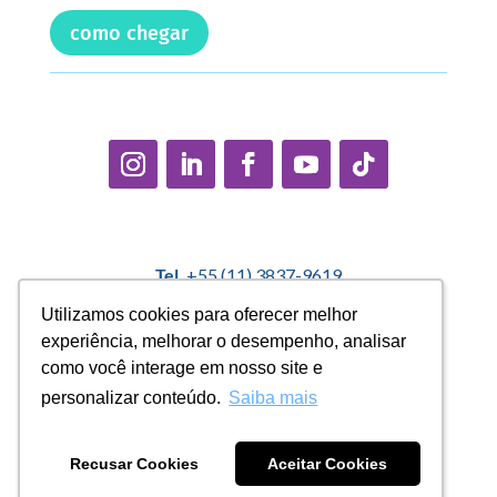
como chegar
Tel.
+55 (11) 3837-9619
E-mail:
contato@casadopequenocidadao.org.br
Utilizamos cookies para oferecer melhor
Utilizamos cookies para oferecer melhor
experiência, melhorar o desempenho, analisar
experiência, melhorar o desempenho, analisar
Política Interna de Proteção de Dados |
Encarregado de
como você interage em nosso site e
como você interage em nosso site e
Dados: Marcelo Correa |
denuncias@casadopequenocidadao.org.br
personalizar conteúdo.
personalizar conteúdo.
Saiba mais
Saiba mais
Aviso de Privacidade
|
Termos de Uso
|
Transparência
Recusar Cookies
Recusar Cookies
Aceitar Cookies
Aceitar Cookies