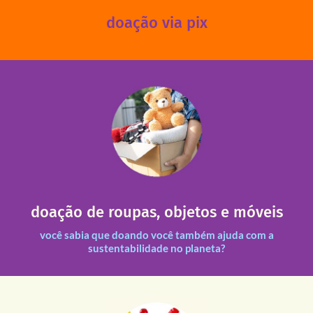
doação via pix
fale conosco
das 13h30 às 17h30 (sextas até às 16h30).
Leopoldina – De segunda a sexta, das 8h30 às 11h30 e
Você pode doar esses itens na Rua Belmonte, 547 – Vila
necessitadas.
doação de roupas, objetos e móveis
entre nossas unidades assim como outras instituições
Todas as doações recebidas são revisadas e divididas
você sabia que doando você também ajuda com a
sustentabilidade no planeta?