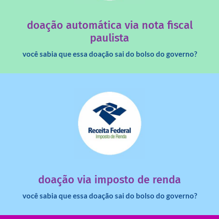
quando destinados à uma instituição sem fins lucrativos?
Você sabia que os créditos das notas fiscais são maiores
doação automática via nota fiscal
paulista
você sabia que essa doação sai do bolso do governo?
saiba mais
dinheiro deixa de ir para o governo?
imposto de renda para uma instituição e que esse
Você sabia que pessoas físicas podem destinar 3% do
doação via imposto de renda
você sabia que essa doação sai do bolso do governo?