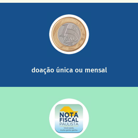
saiba mais
somada a de outras pessoas.
mail mostrando tudo o que fizemos com a sua ajuda
segurança e recebendo nossos relatórios mensais por e-
Você pode nos ajudar a partir de R$ 1/dia com total
doação única ou mensal
saiba mais