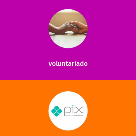
saiba mais
saiba como nos ajudar.
ajudar com certos assuntos. Entre em contato conosco e
Somos muito carentes em voluntários que possam nos
voluntariado
saiba mais
mantermos nossas unidades em funcionamento!
via PIX? Elas também são muito importantes para
Você sabia que recebemos também doações esporádicas