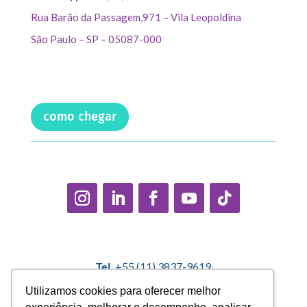
Rua Barão da Passagem,971 – Vila Leopoldina
São Paulo – SP – 05087-000
como chegar
Tel.
+55 (11) 3837-9619
E-mail:
contato@casadopequenocidadao.org.br
Utilizamos cookies para oferecer melhor
Utilizamos cookies para oferecer melhor