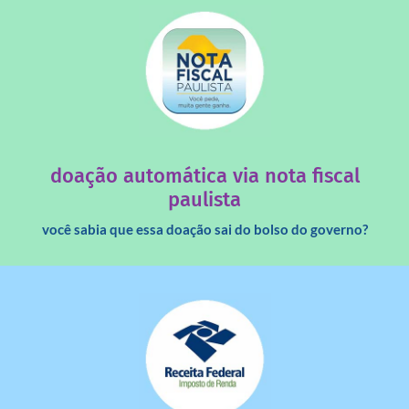
saiba mais
quando destinados à uma instituição sem fins lucrativos?
Você sabia que os créditos das notas fiscais são maiores
doação automática via nota fiscal
paulista
você sabia que essa doação sai do bolso do governo?
saiba mais
dinheiro deixa de ir para o governo?