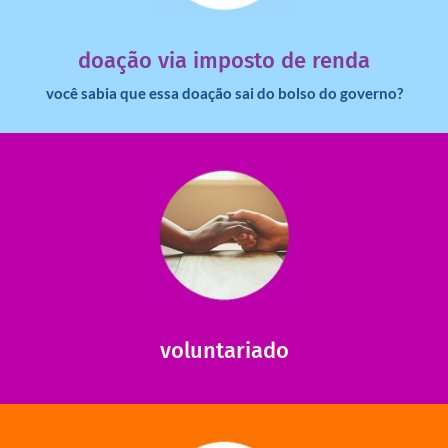
imposto de renda para uma instituição e que esse
Você sabia que pessoas físicas podem destinar 3% do
doação via imposto de renda
você sabia que essa doação sai do bolso do governo?
saiba mais
saiba como nos ajudar.
ajudar com certos assuntos. Entre em contato conosco e
Somos muito carentes em voluntários que possam nos
voluntariado