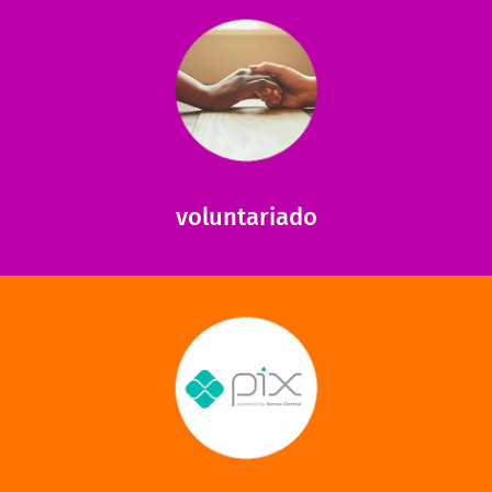
saiba mais
saiba como nos ajudar.
ajudar com certos assuntos. Entre em contato conosco e
Somos muito carentes em voluntários que possam nos
voluntariado
saiba mais
mantermos nossas unidades em funcionamento!
via PIX? Elas também são muito importantes para
Você sabia que recebemos também doações esporádicas