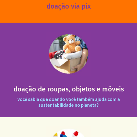
doação via pix
fale conosco
das 13h30 às 17h30 (sextas até às 16h30).
Leopoldina – De segunda a sexta, das 8h30 às 11h30 e
Você pode doar esses itens na Rua Belmonte, 547 – Vila
necessitadas.
doação de roupas, objetos e móveis
entre nossas unidades assim como outras instituições
Todas as doações recebidas são revisadas e divididas
você sabia que doando você também ajuda com a
sustentabilidade no planeta?