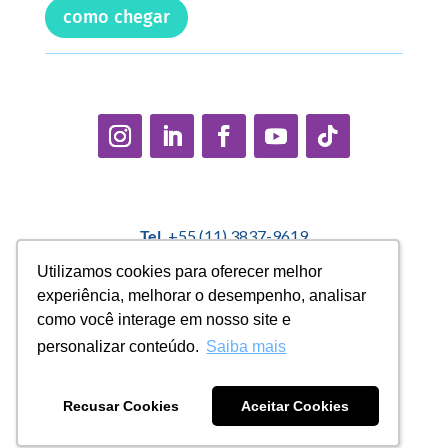
como chegar
Tel.
+55 (11) 3837-9619
E-mail:
contato@casadopequenocidadao.org.br
Utilizamos cookies para oferecer melhor
Utilizamos cookies para oferecer melhor
experiência, melhorar o desempenho, analisar
experiência, melhorar o desempenho, analisar
Política Interna de Proteção de Dados |
Encarregado de
como você interage em nosso site e
como você interage em nosso site e
Dados: Marcelo Correa |
denuncias@casadopequenocidadao.org.br
personalizar conteúdo.
personalizar conteúdo.
Saiba mais
Saiba mais
Aviso de Privacidade
|
Termos de Uso
|
Transparência
Recusar Cookies
Recusar Cookies
Aceitar Cookies
Aceitar Cookies