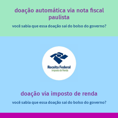
Você sabia que os créditos das notas fiscais são maiores
doação automática via nota fiscal
paulista
você sabia que essa doação sai do bolso do governo?
saiba mais
dinheiro deixa de ir para o governo?
imposto de renda para uma instituição e que esse
Você sabia que pessoas físicas podem destinar 3% do
doação via imposto de renda
você sabia que essa doação sai do bolso do governo?