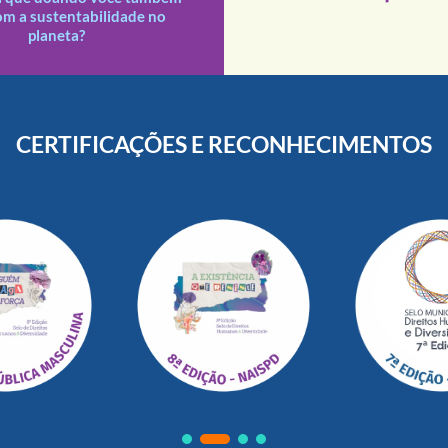
s doações recebidas são
om a sustentabilidade no
planeta?
CERTIFICAÇÕES E RECONHECIMENTOS