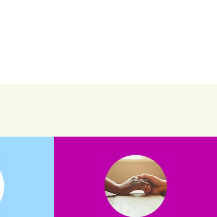
saiba mais
saiba como nos ajudar.
assuntos. Entre em contato conosco e