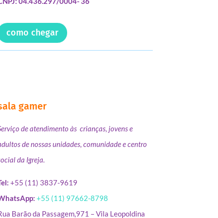
CNPJ: 04.436.297/0004- 36
como chegar
sala gamer
Serviço de atendimento às crianças, jovens e
adultos de nossas unidades, comunidade e centro
social da Igreja.
Tel:
+55 (11) 3837-9619
WhatsApp:
+55 (11) 97662-8798
Rua Barão da Passagem,971 – Vila Leopoldina