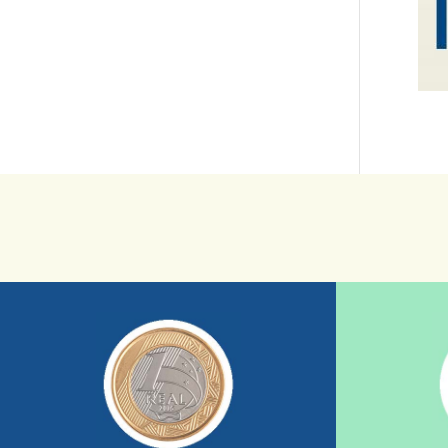
saiba mais
sua ajuda somada a de outras pessoas.
mostrando tudo o que fizemos com a
nossos relatórios mensais por e-mail