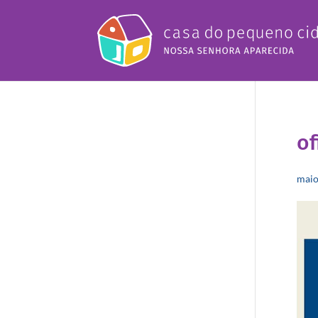
of
mai