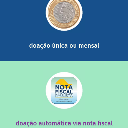
saiba mais
somada a de outras pessoas.
mail mostrando tudo o que fizemos com a sua ajuda
segurança e recebendo nossos relatórios mensais por e-
Você pode nos ajudar a partir de R$ 1/dia com total
doação única ou mensal
saiba mais
quando destinados à uma instituição sem fins lucrativos?
Você sabia que os créditos das notas fiscais são maiores
doação automática via nota fiscal