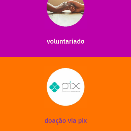
saiba mais
saiba como nos ajudar.
ajudar com certos assuntos. Entre em contato conosco e
Somos muito carentes em voluntários que possam nos
voluntariado
saiba mais
mantermos nossas unidades em funcionamento!
via PIX? Elas também são muito importantes para
Você sabia que recebemos também doações esporádicas
doação via pix