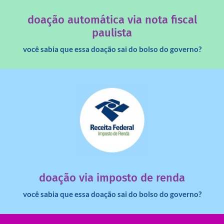
Você sabia que os créditos das notas fiscais são maiores
doação automática via nota fiscal
paulista
você sabia que essa doação sai do bolso do governo?
saiba mais
dinheiro deixa de ir para o governo?
imposto de renda para uma instituição e que esse
Você sabia que pessoas físicas podem destinar 3% do
doação via imposto de renda
você sabia que essa doação sai do bolso do governo?