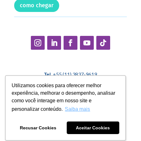
como chegar
Tel.
+55 (11) 3837-9619
E-mail:
contato@casadopequenocidadao.org.br
Utilizamos cookies para oferecer melhor
Utilizamos cookies para oferecer melhor
experiência, melhorar o desempenho, analisar
experiência, melhorar o desempenho, analisar
Política Interna de Proteção de Dados |
Encarregado de
como você interage em nosso site e
como você interage em nosso site e
Dados: Marcelo Correa |
denuncias@casadopequenocidadao.org.br
personalizar conteúdo.
personalizar conteúdo.
Saiba mais
Saiba mais
Aviso de Privacidade
|
Termos de Uso
|
Transparência
Recusar Cookies
Recusar Cookies
Aceitar Cookies
Aceitar Cookies