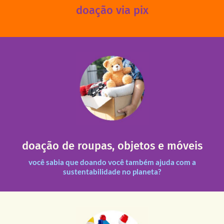
doação via pix
fale conosco
das 13h30 às 17h30 (sextas até às 16h30).
Leopoldina – De segunda a sexta, das 8h30 às 11h30 e
Você pode doar esses itens na Rua Belmonte, 547 – Vila
necessitadas.
doação de roupas, objetos e móveis
entre nossas unidades assim como outras instituições
Todas as doações recebidas são revisadas e divididas
você sabia que doando você também ajuda com a
sustentabilidade no planeta?