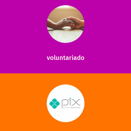
saiba mais
saiba como nos ajudar.
ajudar com certos assuntos. Entre em contato conosco e
Somos muito carentes em voluntários que possam nos
voluntariado
saiba mais
mantermos nossas unidades em funcionamento!
via PIX? Elas também são muito importantes para
Você sabia que recebemos também doações esporádicas