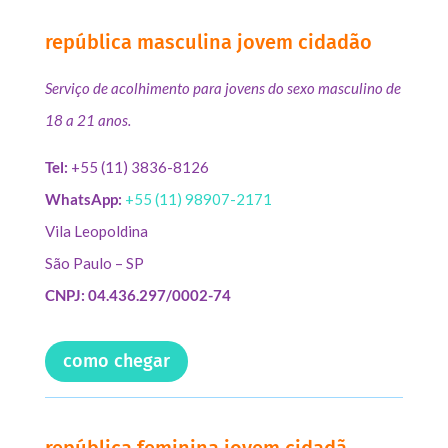
república masculina jovem cidadão
Serviço de acolhimento para jovens do sexo masculino de
18 a 21 anos.
Tel:
+55 (11) 3836-8126
WhatsApp:
+55 (11) 98907-2171
Vila Leopoldina
São Paulo – SP
CNPJ: 04.436.297/0002-74
como chegar
república feminina jovem cidadã