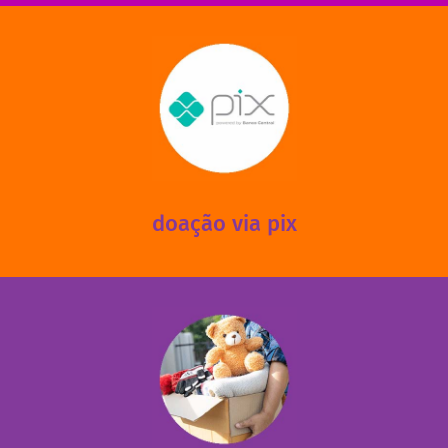
saiba mais
mantermos nossas unidades em funcionamento!
via PIX? Elas também são muito importantes para
Você sabia que recebemos também doações esporádicas
doação via pix
fale conosco
das 13h30 às 17h30 (sextas até às 16h30).
Leopoldina – De segunda a sexta, das 8h30 às 11h30 e
Você pode doar esses itens na Rua Belmonte, 547 – Vila