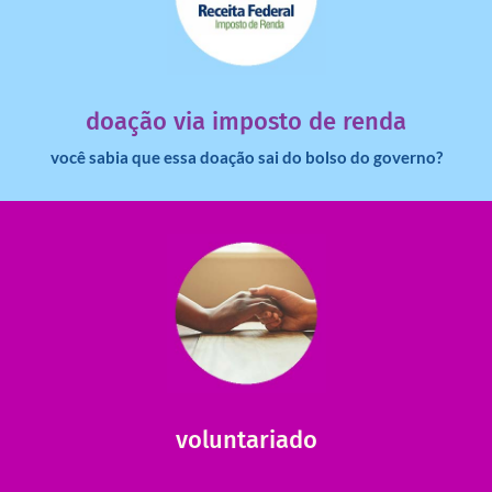
saiba mais
dinheiro deixa de ir para o governo?
imposto de renda para uma instituição e que esse
Você sabia que pessoas físicas podem destinar 3% do
doação via imposto de renda
você sabia que essa doação sai do bolso do governo?
saiba mais
saiba como nos ajudar.
ajudar com certos assuntos. Entre em contato conosco e
Somos muito carentes em voluntários que possam nos
voluntariado