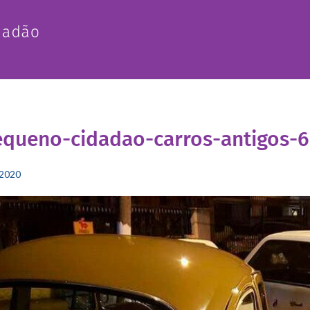
queno-cidadao-carros-antigos-6
2020