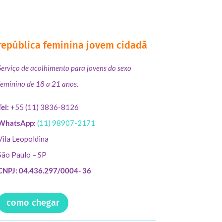
república feminina jovem cidadã
Serviço de acolhimento para jovens do sexo
feminino de 18 a 21 anos.
Tel:
+55 (11) 3836-8126
WhatsApp:
(11) 98907-2171
Vila Leopoldina
São Paulo – SP
CNPJ: 04.436.297/0004- 36
como chegar