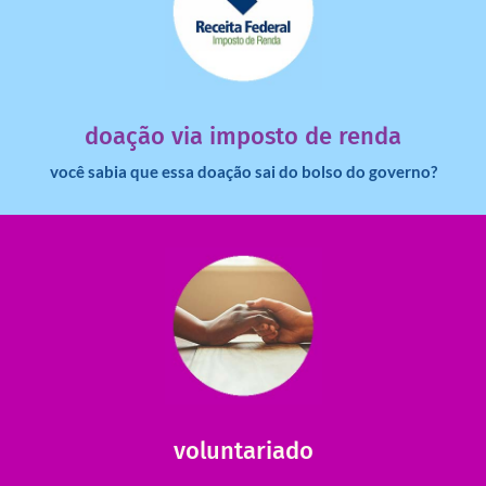
saiba mais
dinheiro deixa de ir para o governo?
imposto de renda para uma instituição e que esse
Você sabia que pessoas físicas podem destinar 3% do
doação via imposto de renda
você sabia que essa doação sai do bolso do governo?
saiba mais
saiba como nos ajudar.
ajudar com certos assuntos. Entre em contato conosco e
Somos muito carentes em voluntários que possam nos
voluntariado