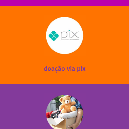
saiba mais
mantermos nossas unidades em funcionamento!
via PIX? Elas também são muito importantes para
Você sabia que recebemos também doações esporádicas
doação via pix
fale conosco
das 13h30 às 17h30 (sextas até às 16h30).
Leopoldina – De segunda a sexta, das 8h30 às 11h30 e