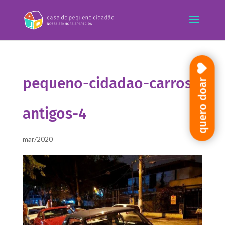
pequeno-cidadao-carros-
quero doar
antigos-4
mar/2020