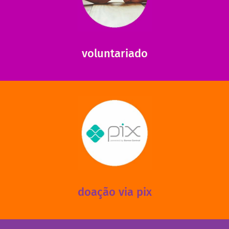
saiba como nos ajudar.
ajudar com certos assuntos. Entre em contato conosco e
Somos muito carentes em voluntários que possam nos
voluntariado
saiba mais
mantermos nossas unidades em funcionamento!
via PIX? Elas também são muito importantes para
Você sabia que recebemos também doações esporádicas
doação via pix