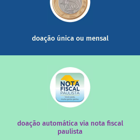
somada a de outras pessoas.
mail mostrando tudo o que fizemos com a sua ajuda
segurança e recebendo nossos relatórios mensais por e-
Você pode nos ajudar a partir de R$ 1/dia com total
doação única ou mensal
saiba mais
quando destinados à uma instituição sem fins lucrativos?
Você sabia que os créditos das notas fiscais são maiores
doação automática via nota fiscal
paulista