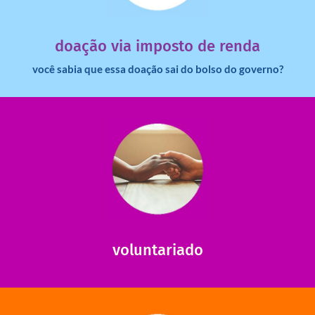
dinheiro deixa de ir para o governo?
imposto de renda para uma instituição e que esse
Você sabia que pessoas físicas podem destinar 3% do
doação via imposto de renda
você sabia que essa doação sai do bolso do governo?
saiba mais
saiba como nos ajudar.
ajudar com certos assuntos. Entre em contato conosco e
Somos muito carentes em voluntários que possam nos
voluntariado