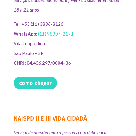
Serviço de acolhimento para jovens do sexo feminino de
18 a 21 anos.
Tel:
+55 (11) 3836-8126
WhatsApp:
(11) 98907-2171
Vila Leopoldina
São Paulo – SP
CNPJ: 04.436.297/0004- 36
como chegar
NAISPD II E III VIDA CIDADÃ
Serviço de atendimento à pessoas com deficiência.