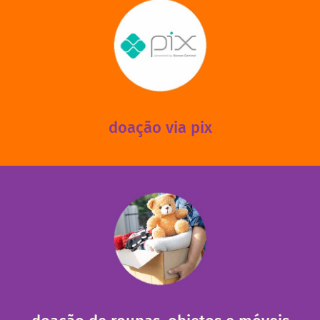
saiba mais
mantermos nossas unidades em funcionamento!
via PIX? Elas também são muito importantes para
Você sabia que recebemos também doações esporádicas
doação via pix
fale conosco
das 13h30 às 17h30 (sextas até às 16h30).
Leopoldina – De segunda a sexta, das 8h30 às 11h30 e
Você pode doar esses itens na Rua Belmonte, 547 – Vila
necessitadas.