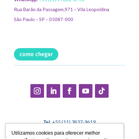
Rua Barão da Passagem,971 – Vila Leopoldina
São Paulo – SP – 05087-000
como chegar
Tel.
+55 (11) 3837-9619
E-mail:
contato@casadopequenocidadao.org.br
Utilizamos cookies para oferecer melhor
Utilizamos cookies para oferecer melhor