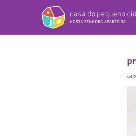
pr
set/