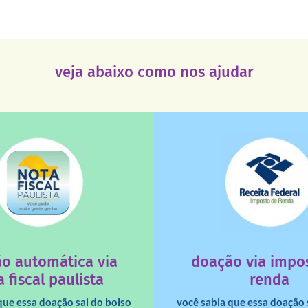
veja abaixo como nos ajudar
saiba mais
saiba mais
deixa de ir para o go
tuição sem fins lucrativos?
uma instituição e que ess
 maiores quando destinados à
destinar 3% do imposto de
o automática via
doação via impo
a que os créditos das notas
Você sabia que pessoas fí
 fiscal paulista
renda
que essa doação sai do bolso
você sabia que essa doação 