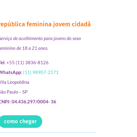
república feminina jovem cidadã
Serviço de acolhimento para jovens do sexo
feminino de 18 a 21 anos.
Tel:
+55 (11) 3836-8126
WhatsApp:
(11) 98907-2171
Vila Leopoldina
São Paulo – SP
CNPJ: 04.436.297/0004- 36
como chegar