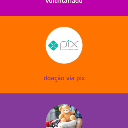
voluntariado
saiba mais
mantermos nossas unidades em funcionamento!
via PIX? Elas também são muito importantes para
Você sabia que recebemos também doações esporádicas
doação via pix
fale conosco