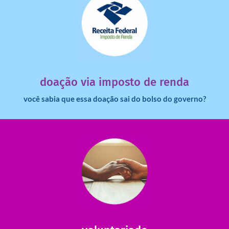
saiba mais
dinheiro deixa de ir para o governo?
imposto de renda para uma instituição e que esse
Você sabia que pessoas físicas podem destinar 3% do
doação via imposto de renda
você sabia que essa doação sai do bolso do governo?
saiba mais
saiba como nos ajudar.
ajudar com certos assuntos. Entre em contato conosco e
Somos muito carentes em voluntários que possam nos