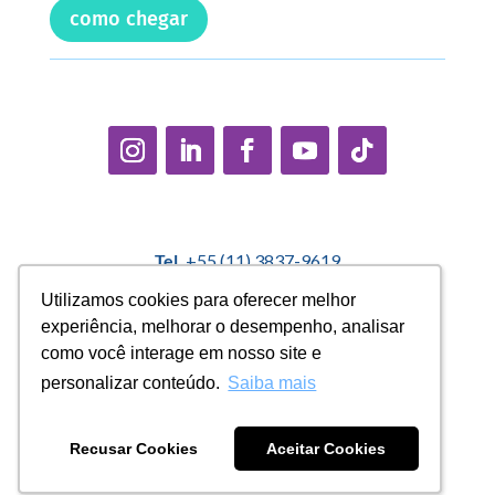
como chegar
Tel.
+55 (11) 3837-9619
E-mail:
contato@casadopequenocidadao.org.br
Utilizamos cookies para oferecer melhor
Utilizamos cookies para oferecer melhor
experiência, melhorar o desempenho, analisar
experiência, melhorar o desempenho, analisar
Política Interna de Proteção de Dados |
Encarregado de
como você interage em nosso site e
como você interage em nosso site e
Dados: Marcelo Correa |
denuncias@casadopequenocidadao.org.br
personalizar conteúdo.
personalizar conteúdo.
Saiba mais
Saiba mais
Aviso de Privacidade
|
Termos de Uso
|
Transparência
Recusar Cookies
Recusar Cookies
Aceitar Cookies
Aceitar Cookies