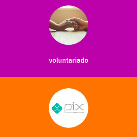
saiba mais
saiba como nos ajudar.
ajudar com certos assuntos. Entre em contato conosco e
Somos muito carentes em voluntários que possam nos
voluntariado
saiba mais
mantermos nossas unidades em funcionamento!
via PIX? Elas também são muito importantes para
Você sabia que recebemos também doações esporádicas