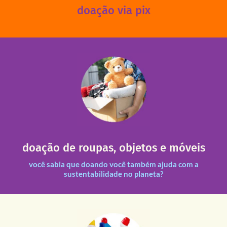
doação via pix
fale conosco
das 13h30 às 17h30 (sextas até às 16h30).
Leopoldina – De segunda a sexta, das 8h30 às 11h30 e
Você pode doar esses itens na Rua Belmonte, 547 – Vila
necessitadas.
doação de roupas, objetos e móveis
entre nossas unidades assim como outras instituições
Todas as doações recebidas são revisadas e divididas
você sabia que doando você também ajuda com a
sustentabilidade no planeta?