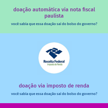
Você sabia que os créditos das notas fiscais são maiores
doação automática via nota fiscal
paulista
você sabia que essa doação sai do bolso do governo?
saiba mais
dinheiro deixa de ir para o governo?
imposto de renda para uma instituição e que esse
Você sabia que pessoas físicas podem destinar 3% do
doação via imposto de renda
você sabia que essa doação sai do bolso do governo?