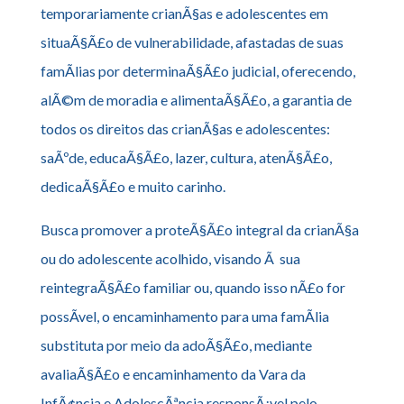
temporariamente crianÃ§as e adolescentes em
situaÃ§Ã£o de vulnerabilidade, afastadas de suas
famÃ­lias por determinaÃ§Ã£o judicial, oferecendo,
alÃ©m de moradia e alimentaÃ§Ã£o, a garantia de
todos os direitos das crianÃ§as e adolescentes:
saÃºde, educaÃ§Ã£o, lazer, cultura, atenÃ§Ã£o,
dedicaÃ§Ã£o e muito carinho.
Busca promover a proteÃ§Ã£o integral da crianÃ§a
ou do adolescente acolhido, visando Ã sua
reintegraÃ§Ã£o familiar ou, quando isso nÃ£o for
possÃ­vel, o encaminhamento para uma famÃ­lia
substituta por meio da adoÃ§Ã£o, mediante
avaliaÃ§Ã£o e encaminhamento da Vara da
InfÃ¢ncia e AdolescÃªncia responsÃ¡vel pelo