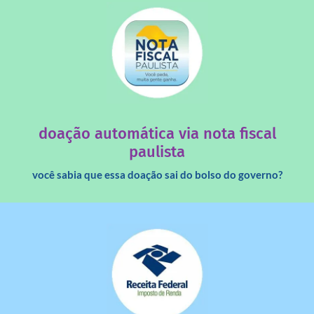
saiba mais
quando destinados à uma instituição sem fins lucrativos?
Você sabia que os créditos das notas fiscais são maiores
doação automática via nota fiscal
paulista
você sabia que essa doação sai do bolso do governo?
saiba mais
dinheiro deixa de ir para o governo?
imposto de renda para uma instituição e que esse
Você sabia que pessoas físicas podem destinar 3% do