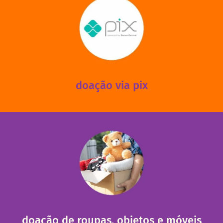
saiba mais
mantermos nossas unidades em funcionamento!
via PIX? Elas também são muito importantes para
Você sabia que recebemos também doações esporádicas
doação via pix
fale conosco
das 13h30 às 17h30 (sextas até às 16h30).
Leopoldina – De segunda a sexta, das 8h30 às 11h30 e
Você pode doar esses itens na Rua Belmonte, 547 – Vila
necessitadas.
entre nossas unidades assim como outras instituições
Todas as doações recebidas são revisadas e divididas
doação de roupas, objetos e móveis