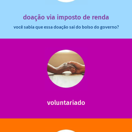
doação via imposto de renda
você sabia que essa doação sai do bolso do governo?
saiba mais
saiba como nos ajudar.
ajudar com certos assuntos. Entre em contato conosco e
Somos muito carentes em voluntários que possam nos
voluntariado