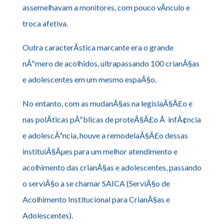
assemelhavam a monitores, com pouco vÃ­nculo e
troca afetiva.
Outra caracterÃ­stica marcante era o grande
nÃºmero de acolhidos, ultrapassando 100 crianÃ§as
e adolescentes em um mesmo espaÃ§o.
No entanto, com as mudanÃ§as na legislaÃ§Ã£o e
nas polÃ­ticas pÃºblicas de proteÃ§Ã£o Ã infÃ¢ncia
e adolescÃªncia, houve a remodelaÃ§Ã£o dessas
instituiÃ§Ãµes para um melhor atendimento e
acolhimento das crianÃ§as e adolescentes, passando
o serviÃ§o a se chamar SAICA (ServiÃ§o de
Acolhimento Institucional para CrianÃ§as e
Adolescentes).