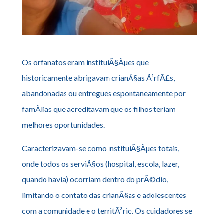
Os orfanatos eram instituiÃ§Ãµes que
historicamente abrigavam crianÃ§as Ã³rfÃ£s,
abandonadas ou entregues espontaneamente por
famÃ­lias que acreditavam que os filhos teriam
melhores oportunidades.
Caracterizavam-se como instituiÃ§Ãµes totais,
onde todos os serviÃ§os (hospital, escola, lazer,
quando havia) ocorriam dentro do prÃ©dio,
limitando o contato das crianÃ§as e adolescentes
com a comunidade e o territÃ³rio. Os cuidadores se