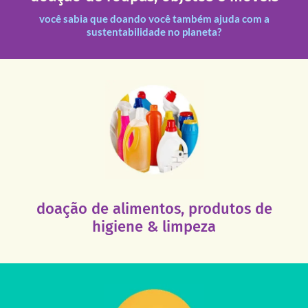
você sabia que doando você também ajuda com a
sustentabilidade no planeta?
fale conosco
Vila Leopoldina – De segunda a sábado, das 8h às 18h.
Você pode doar esses itens na Rua Aliança Liberal, 84 –
ajude!
acolhimento e atendimento seja sempre mantida. Nos
nossas unidades para que a excelência de nosso
Esses tipos de produtos são muito necessários em
doação de alimentos, produtos de
higiene & limpeza