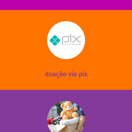
saiba mais
mantermos nossas unidades em funcionamento!
via PIX? Elas também são muito importantes para
Você sabia que recebemos também doações esporádicas
doação via pix
fale conosco
das 13h30 às 17h30 (sextas até às 16h30).