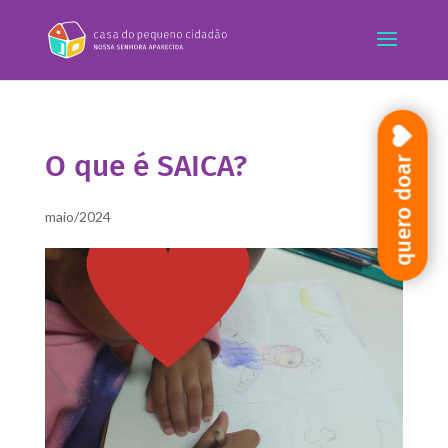
O que é SAICA?
quero doar
maio/2024