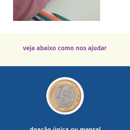
veja abaixo como nos ajudar
saiba mais
somada a de outras pessoas.
mail mostrando tudo o que fizemos com a sua ajuda
segurança e recebendo nossos relatórios mensais por e-
Você pode nos ajudar a partir de R$ 1/dia com total
doação única ou mensal