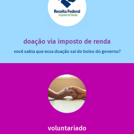
saiba mais
dinheiro deixa de ir para o governo?
imposto de renda para uma instituição e que esse
Você sabia que pessoas físicas podem destinar 3% do
doação via imposto de renda
você sabia que essa doação sai do bolso do governo?
saiba mais
saiba como nos ajudar.
ajudar com certos assuntos. Entre em contato conosco e
Somos muito carentes em voluntários que possam nos
voluntariado