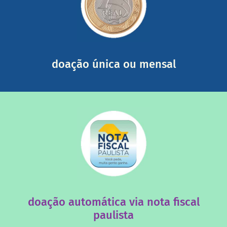
somada a de outras pessoas.
mail mostrando tudo o que fizemos com a sua ajuda
segurança e recebendo nossos relatórios mensais por e-
Você pode nos ajudar a partir de R$ 1/dia com total
doação única ou mensal
saiba mais
quando destinados à uma instituição sem fins lucrativos?
Você sabia que os créditos das notas fiscais são maiores
doação automática via nota fiscal
paulista