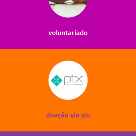
saiba como nos ajudar.
ajudar com certos assuntos. Entre em contato conosco e
Somos muito carentes em voluntários que possam nos
voluntariado
saiba mais
mantermos nossas unidades em funcionamento!
via PIX? Elas também são muito importantes para
Você sabia que recebemos também doações esporádicas
doação via pix