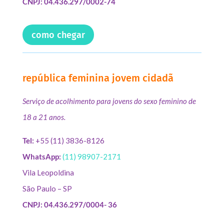
CNPJ: 04.436.297/0002-74
como chegar
república feminina jovem cidadã
Serviço de acolhimento para jovens do sexo feminino de
18 a 21 anos.
Tel:
+55 (11) 3836-8126
WhatsApp:
(11) 98907-2171
Vila Leopoldina
São Paulo – SP
CNPJ: 04.436.297/0004- 36