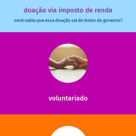
Você sabia que pessoas físicas podem destinar 3% do
doação via imposto de renda
você sabia que essa doação sai do bolso do governo?
saiba mais
saiba como nos ajudar.
ajudar com certos assuntos. Entre em contato conosco e
Somos muito carentes em voluntários que possam nos
voluntariado