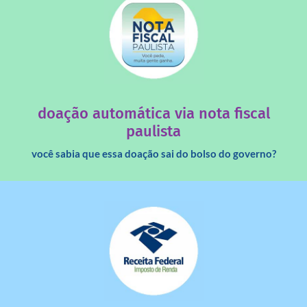
saiba mais
quando destinados à uma instituição sem fins lucrativos?
Você sabia que os créditos das notas fiscais são maiores
doação automática via nota fiscal
paulista
você sabia que essa doação sai do bolso do governo?
saiba mais
dinheiro deixa de ir para o governo?
imposto de renda para uma instituição e que esse