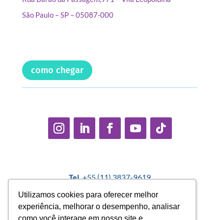
São Paulo – SP – 05087-000
como chegar
Tel.
+55 (11) 3837-9619
E-mail:
contato@casadopequenocidadao.org.br
Utilizamos cookies para oferecer melhor
Utilizamos cookies para oferecer melhor
experiência, melhorar o desempenho, analisar
experiência, melhorar o desempenho, analisar
Política Interna de Proteção de Dados |
Encarregado de
como você interage em nosso site e
como você interage em nosso site e
Dados: Marcelo Correa |